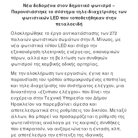
2018
Νέα δεδομένα στον δημοτικό φωτισμό –
2017
Παρουσιάστηκε το σύστημα τηλε-διαχείρισης των
φωτιστικών
LED
που τοποθετήθηκαν στην
2016
πεταλοειδή
2015
Ολοκληρώθηκε το έργο αντικατάστασης των 272
2013
παλαιών φωτιστικών σωμάτων στην Λ. Μίνωος, με
νέα φωτιστικά τύπου LED και στόχο την
2012
εξοικονόμηση ηλεκτρικής ενέργειας, οικονομικών
2011
πόρων, αλλά και τη βελτίωση των συνθηκών
φωτισμού της κομβικής οδικής αρτηρίας.
2010
Με την ολοκλήρωση των εργασιών, έγινε και η
2006
παρουσίαση του τρόπου απομακρυσμένης εποπτείας
και τηλε-διαχείρισης του συστήματος ελέγχου, μια
δυνατότητα «έξυπνου ελέγχου» που δίνει την
ευχέρεια στην Τεχνική Υπηρεσία του Δήμου
Ηρακλείου να παρεμβαίνει άμεσα και
Ο
ΤΟΠΟΣ
αποτελεσματικά στις ρυθμίσεις του δικτύου. Μεταξύ
ΜΑΣ
άλλων, θα μπορεί να προσαρμόζεται η ρύθμιση της
φωτεινότητας ανάλογα με τις καιρικές συνθήκες
ΠΟΛΙΤΙΣΜΟΣ
που επικρατούν, να αυξομειώνεται η ένταση, κλπ,
με αποτέλεσμα την επίτευξη της ιδανικής