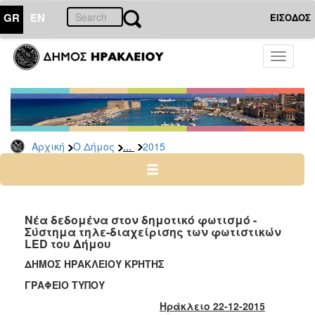
GR
EN
ΕΙΣΟΔΟΣ
Ο
Toggle
ΔΗΜΟΣ
navigati
Δελτία
Τύπου
Αρχείο
...
Αρχική
Ο Δήμος
2015
2026
2025
2024
2023
Νέα δεδομένα στον δημοτικό φωτισμό -
Σύστημα τηλε-διαχείρισης των φωτιστικών
2022
LED του Δήμου
2021
ΔΗΜΟΣ ΗΡΑΚΛΕΙΟΥ ΚΡΗΤΗΣ
2020
ΓΡΑΦΕΙΟ ΤΥΠΟΥ
2019
Ηράκλειο 22-12-2015