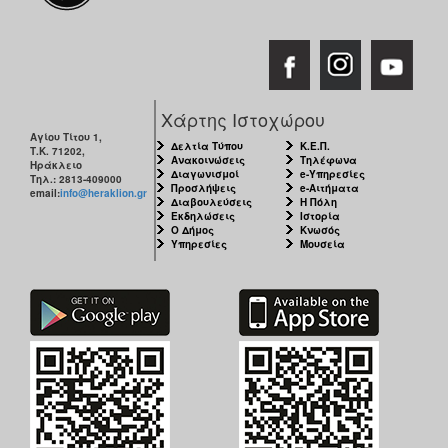
Χάρτης Ιστοχώρου
Αγίου Τίτου 1,
Δελτία Τύπου
Κ.Ε.Π.
Τ.Κ. 71202,
Ανακοινώσεις
Τηλέφωνα
Ηράκλειο
Διαγωνισμοί
e-Υπηρεσίες
Τηλ.: 2813-409000
Προσλήψεις
e-Αιτήματα
email:
info@heraklion.gr
Διαβουλεύσεις
Η Πόλη
Εκδηλώσεις
Ιστορία
Ο Δήμος
Κνωσός
Υπηρεσίες
Μουσεία