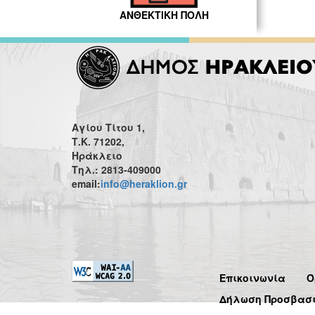
ΑΝΘΕΚΤΙΚΗ ΠΟΛΗ
Αγίου Τίτου 1,
Τ.Κ. 71202,
Ηράκλειο
Τηλ.: 2813-409000
email:
info@heraklion.gr
Επικοινωνία
Ό
Δήλωση Προσβασ