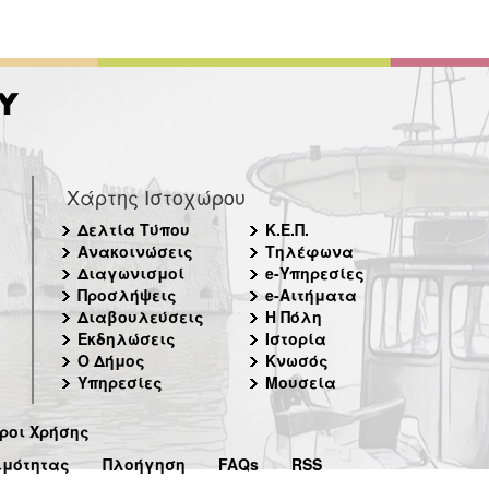
Χάρτης Ιστοχώρου
Δελτία Τύπου
Κ.Ε.Π.
Ανακοινώσεις
Τηλέφωνα
Διαγωνισμοί
e-Υπηρεσίες
Προσλήψεις
e-Αιτήματα
Διαβουλεύσεις
Η Πόλη
Εκδηλώσεις
Ιστορία
Ο Δήμος
Κνωσός
Υπηρεσίες
Μουσεία
ροι Χρήσης
ιμότητας
Πλοήγηση
FAQs
RSS