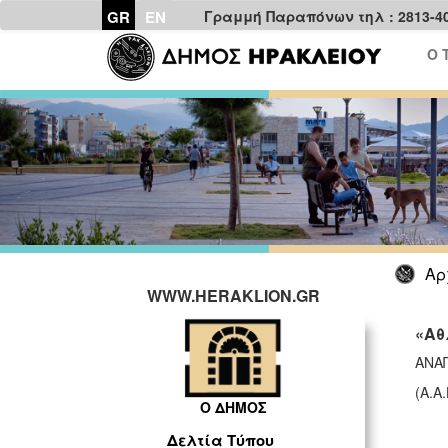
GR
EN
Γραμμή Παραπόνων τηλ : 2813-4
Ο 
Αρ
WWW.HERAKLION.GR
«Αθ
ΑΝΑ
(Α.Α
Ο ΔΗΜΟΣ
Δελτία Τύπου