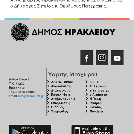
ο Δήμαρχος Σητείας κ. Θεόδωρος Πατεράκης.
Χάρτης Ιστοχώρου
Αγίου Τίτου 1,
Δελτία Τύπου
Κ.Ε.Π.
Τ.Κ. 71202,
Ανακοινώσεις
Τηλέφωνα
Ηράκλειο
Διαγωνισμοί
e-Υπηρεσίες
Τηλ.: 2813-409000
Προσλήψεις
e-Αιτήματα
email:
info@heraklion.gr
Διαβουλεύσεις
Η Πόλη
Εκδηλώσεις
Ιστορία
Ο Δήμος
Κνωσός
Υπηρεσίες
Μουσεία