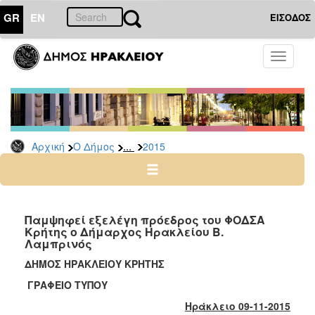
GR
EN
ΕΙΣΟΔΟΣ
Ο
Toggle
ΔΗΜΟΣ
navigati
Δελτία
Τύπου
Αρχείο
...
Αρχική
Ο Δήμος
2015
2026
2025
2024
2023
Παμψηφεί εξελέγη πρόεδρος του ΦΟΔΣΑ
Κρήτης ο Δήμαρχος Ηρακλείου Β.
2022
Λαμπρινός
2021
ΔΗΜΟΣ ΗΡΑΚΛΕΙΟΥ ΚΡΗΤΗΣ
2020
ΓΡΑΦΕΙΟ ΤΥΠΟΥ
2019
Ηράκλειο 09-11-2015