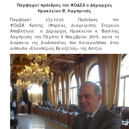
2018
Παμψηφεί πρόεδρος του ΦΟΔΣΑ ο Δήμαρχος
2017
Ηρακλείου Β. Λαμπρινός
2016
Παμψηφεί εξελέγη Πρόεδρος του
ΦΟΔΣΑ Κρήτης (Φορέας Διαχείρισης Στερεών
2015
Αποβλήτων) ο Δήμαρχος Ηρακλείου κ. Βασίλης
2013
Λαμπρινός την Πέμπτη 5 Νοεμβρίου 2015, κατά τη
διάρκεια της διαδικασίας που διενεργήθηκε στην
2012
αίθουσα «Ελευθέριος Βενιζέλος» της Λότζια.
2011
2010
2006
Ο
ΤΟΠΟΣ
ΜΑΣ
ΠΟΛΙΤΙΣΜΟΣ