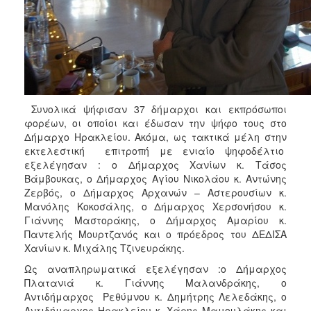
ΑΝΘΕΚΤΙΚΗ
ΠΟΛΗ
Συνολικά ψήφισαν 37 δήμαρχοι και εκπρόσωποι
φορέων, οι οποίοι και έδωσαν την ψήφο τους στο
Δήμαρχο Ηρακλείου. Ακόμα, ως τακτικά μέλη στην
εκτελεστική επιτροπή με ενιαίο ψηφοδέλτιο
εξελέγησαν : ο Δήμαρχος Χανίων κ. Τάσος
Βάμβουκας, ο Δήμαρχος Αγίου Νικολάου κ. Αντώνης
Ζερβός, ο Δήμαρχος Αρχανών – Αστερουσίων κ.
Μανόλης Κοκοσάλης, ο Δήμαρχος Χερσονήσου κ.
Γιάννης Μαστοράκης, ο Δήμαρχος Αμαρίου κ.
Παντελής Μουρτζανός και ο πρόεδρος του ΔΕΔΙΣΑ
Χανίων κ. Μιχάλης Τζινευράκης.
Ως αναπληρωματικά εξελέγησαν :ο Δήμαρχος
Πλατανιά κ. Γιάννης Μαλανδράκης, ο
Αντιδήμαρχος Ρεθύμνου κ. Δημήτρης Λελεδάκης, ο
Αντιδήμαρχος Ηρακλείου κ. Χάρης Μαμουλάκης και