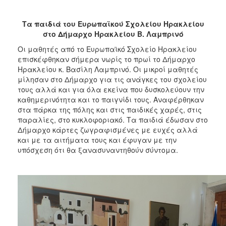
2018
2017
Τα παιδιά του Ευρωπαϊκού Σχολείου Ηρακλείου
2016
στο Δήμαρχο Ηρακλείου Β. Λαμπρινό
2015
Οι μαθητές από το Ευρωπαϊκό Σχολείο Ηρακλείου
επισκέφθηκαν σήμερα νωρίς το πρωί το Δήμαρχο
2013
Ηρακλείου κ. Βασίλη Λαμπρινό. Οι μικροί μαθητές
2012
μίλησαν στο Δήμαρχο για τις ανάγκες του σχολείου
τους αλλά και για όλα εκείνα που δυσκολεύουν την
2011
καθημερινότητα και το παιγνίδι τους. Αναφέρθηκαν
2010
στα πάρκα της πόλης και στις παιδικές χαρές, στις
παραλίες, στο κυκλοφοριακό. Τα παιδιά έδωσαν στο
2006
Δήμαρχο κάρτες ζωγραφισμένες με ευχές αλλά
και με τα αιτήματα τους και έφυγαν με την
υπόσχεση ότι θα ξανασυναντηθούν σύντομα.
Ο
ΤΟΠΟΣ
ΜΑΣ
ΠΟΛΙΤΙΣΜΟΣ