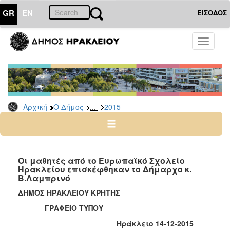
GR
EN
ΕΙΣΟΔΟΣ
Ο
Toggle
ΔΗΜΟΣ
navigati
Δελτία
Τύπου
Αρχείο
...
Αρχική
Ο Δήμος
2015
2026
2025
2024
2023
Οι μαθητές από το Ευρωπαϊκό Σχολείο
Ηρακλείου επισκέφθηκαν το Δήμαρχο κ.
2022
Β.Λαμπρινό
2021
ΔΗΜΟΣ ΗΡΑΚΛΕΙΟΥ ΚΡΗΤΗΣ
2020
ΓΡΑΦΕΙΟ ΤΥΠΟΥ
2019
Ηράκλειο 14-12-2015