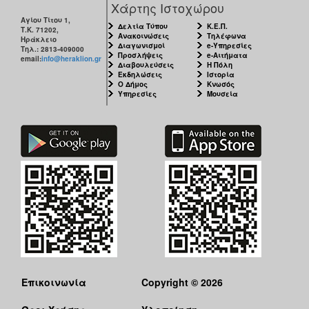
Χάρτης Ιστοχώρου
Αγίου Τίτου 1,
Δελτία Τύπου
Κ.Ε.Π.
Τ.Κ. 71202,
Ανακοινώσεις
Τηλέφωνα
Ηράκλειο
Διαγωνισμοί
e-Υπηρεσίες
Τηλ.: 2813-409000
Προσλήψεις
e-Αιτήματα
email:
info@heraklion.gr
Διαβουλεύσεις
Η Πόλη
Εκδηλώσεις
Ιστορία
Ο Δήμος
Κνωσός
Υπηρεσίες
Μουσεία
Επικοινωνία
Copyright © 2026