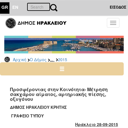
GR
EN
ΕΙΣΟΔΟΣ
Ο
Toggle
ΔΗΜΟΣ
navigati
Δελτία
Τύπου
Αρχείο
...
Αρχική
Ο Δήμος
2015
2026
2025
2024
2023
Προσφέροντας στην Κοινότητα- Mέτρηση
σακχάρου αίματος, αρτηριακής πίεσης,
2022
οξυγόνου
2021
ΔΗΜΟΣ ΗΡΑΚΛΕΙΟΥ ΚΡΗΤΗΣ
2020
ΓΡΑΦΕΙΟ ΤΥΠΟΥ
2019
Ηράκλειο 28-09-2015