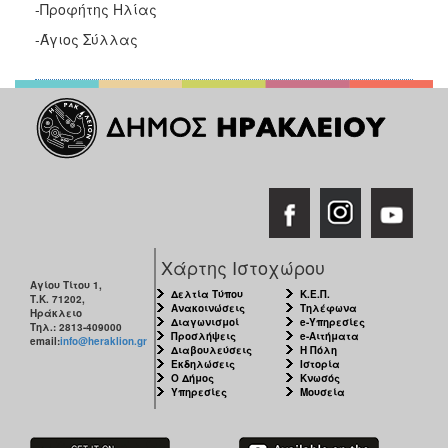
-Προφήτης Ηλίας
ΑΝΘΕΚΤΙΚΗ
ΠΟΛΗ
-Άγιος Σύλλας
Χάρτης Ιστοχώρου
Αγίου Τίτου 1,
Δελτία Τύπου
Κ.Ε.Π.
Τ.Κ. 71202,
Ανακοινώσεις
Τηλέφωνα
Ηράκλειο
Διαγωνισμοί
e-Υπηρεσίες
Τηλ.: 2813-409000
Προσλήψεις
e-Αιτήματα
email:
info@heraklion.gr
Διαβουλεύσεις
Η Πόλη
Εκδηλώσεις
Ιστορία
Ο Δήμος
Κνωσός
Υπηρεσίες
Μουσεία