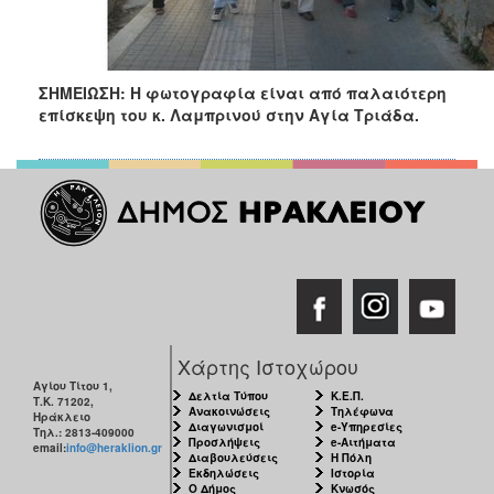
ΣΗΜΕΙΩΣΗ: Η φωτογραφία είναι από παλαιότερη
επίσκεψη του κ. Λαμπρινού στην Αγία Τριάδα.
Χάρτης Ιστοχώρου
Αγίου Τίτου 1,
Δελτία Τύπου
Κ.Ε.Π.
Τ.Κ. 71202,
Ανακοινώσεις
Τηλέφωνα
Ηράκλειο
Διαγωνισμοί
e-Υπηρεσίες
Τηλ.: 2813-409000
Προσλήψεις
e-Αιτήματα
email:
info@heraklion.gr
Διαβουλεύσεις
Η Πόλη
Εκδηλώσεις
Ιστορία
Ο Δήμος
Κνωσός