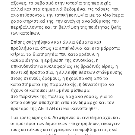
άξονες, το σεβασμό στην ιστορία της περιοχής
ΑΝΘΕΚΤΙΚΗ
ΠΟΛΗ
αλλά και στα σημερινά δεδομένα, τις τάσεις που
αναπτύσσονται, την τοπική κοινωνία με τα ιδιαίτερα
χαρακτηριστικά της, την ανάγκη αναβάθμισης του
περιβάλλοντος και τη βελτίωση της ποιότητας ζωής
των κατοίκων.
Επίσης συζητήθηκαν και άλλα θέματα και
προβλήματα, όπως τα επικίνδυνα και ετοιμόρροπα
κτίρια, τα διατηρητέα που καταρρέουν, η
καθαριότητα, η ερήμωση της συνοικίας, η
επικινδυνότητα κυκλοφορίας τις βραδινές ώρες, η
πολιτική προστασία, η έλλειψη θέσεων στάθμευσης
στους στενούς δρόμους, η ηχορύπανση από τα
καταστήματα της παραλιακής, η δυνατότητα να
έχουν οι κάτοικοι μειωμένο μίσθωμα
στο πάρκινγκ της παλιάς λαχαναγοράς, για το
οποίο δόθηκε υπόσχεση από τον δήμαρχο και τον
πρόεδρο της ΔΕΠΤΑΗ ότι θα ικανοποιηθεί.
Για τρεις ώρες ο κ. Λαμπρινός οι αντιδήμαρχοι και
οι πρόεδροι των δημοτικών επιχειρήσεων, άκουγαν
τους κατοίκους κατέγραφαν τα προβλήματα, ενώ