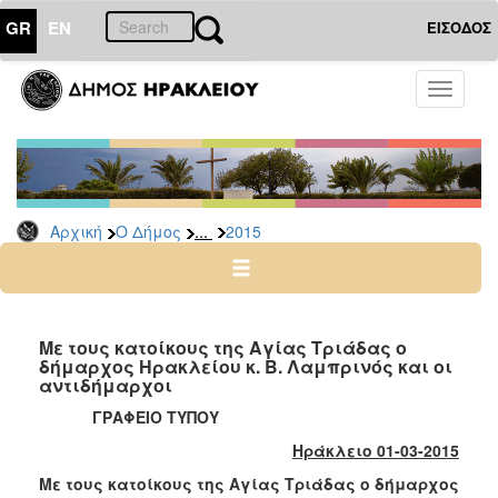
GR
EN
ΕΙΣΟΔΟΣ
Ο
Toggle
ΔΗΜΟΣ
navigati
Δελτία
Τύπου
Αρχείο
...
Αρχική
Ο Δήμος
2015
2026
2025
2024
2023
Με τους κατοίκους της Αγίας Τριάδας ο
δήμαρχος Ηρακλείου κ. Β. Λαμπρινός και οι
2022
αντιδήμαρχοι
2021
ΓΡΑΦΕΙΟ ΤΥΠΟΥ
2020
Ηράκλειο 01-03-2015
2019
Με τους κατοίκους της Αγίας Τριάδας ο δήμαρχος