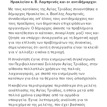
2018
Ηρακλείου κ. Β. Λαμπρινός και οι αντιδήμαρχοι
2017
Με τους κατοίκους της Αγίας Τριάδας συναντήθηκε ο
δήμαρχος Ηρακλείου, κ. Βασίλης Λαμπρινός,
2016
συνοδευόμενος απ’ όλους τους αντιδημάρχους και
2015
τους προέδρους των δημοτικών επιχειρήσεων και
οργανισμών. Ο δήμαρχος άκουσε τα προβλήματα
2013
που κατέθεσαν οι κάτοικοι, συνομίλησε μαζί τους και
2012
ζήτησε να υπάρχει συνεργασία με τη δημοτική αρχή
για την επίλυση των προβλημάτων της συνοικίας,
2011
σημειώνοντας ότι αυτή η συνεργασία είναι το κλειδί
2010
για ν’ αλλάξει εικόνα η περιοχή.
2006
Η συνάντηση έγινε στην ενημερωτική συγκέντρωση
του Περιβαλλοντικού Συλλόγου Αγίας Τριάδας, στην
αίθουσα πολλαπλών χρήσεων της παλιάς
λαχαναγοράς, με σκοπό την ενημέρωση των
κατοίκων για όλα τα θέματα που τους απασχολούν.
Ο
ΤΟΠΟΣ
Η κουβέντα περιστράφηκε περισσότερο στη μελέτη
ΜΑΣ
ανάπλασης της Αγίας Τριάδας, η οποία μετά από
πολλά χρόνια εγκρίθηκε από τα αρμόδια
ΠΟΛΙΤΙΣΜΟΣ
υπουργεία. Έγινε λεπτομερής ανάλυση για το
περιεχόμενο της μελέτης, που έχει βασικούς