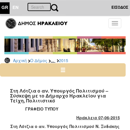
GR
EN
ΕΙΣΟΔΟΣ
Ο
Toggle
ΔΗΜΟΣ
navigati
Δελτία
Τύπου
Αρχείο
...
Αρχική
Ο Δήμος
2015
2026
2025
2024
2023
Στη Λότζια ο αν. Υπουργός Πολιτισμού –
Σύσκεψη με το Δήμαρχο Ηρακλείου για
2022
Τείχη, Πολιτιστικό
2021
ΓΡΑΦΕΙΟ ΤΥΠΟΥ
2020
Ηράκλειο 0
7
-06-2015
2019
Στη Λότζια ο αν. Υπουργός Πολιτισμού Ν. Ξυδάκης