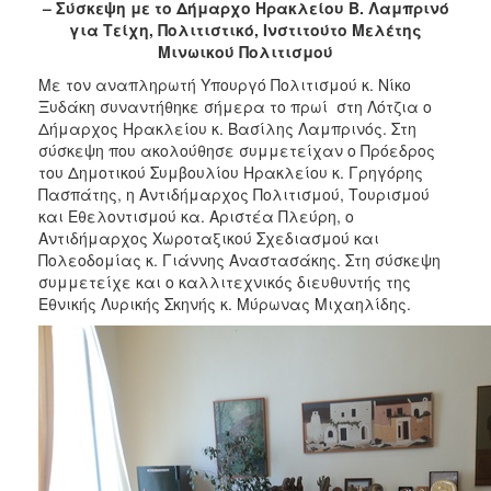
2018
– Σύσκεψη με το Δήμαρχο Ηρακλείου Β. Λαμπρινό
για Τείχη, Πολιτιστικό, Ινστιτούτο Μελέτης
2017
Μινωικού Πολιτισμού
2016
Με τον αναπληρωτή Υπουργό Πολιτισμού κ. Νίκο
2015
Ξυδάκη συναντήθηκε σήμερα το πρωί στη Λότζια ο
Δήμαρχος Ηρακλείου κ. Βασίλης Λαμπρινός. Στη
2013
σύσκεψη που ακολούθησε συμμετείχαν ο Πρόεδρος
2012
του Δημοτικού Συμβουλίου Ηρακλείου κ. Γρηγόρης
Πασπάτης, η Αντιδήμαρχος Πολιτισμού, Τουρισμού
2011
και Εθελοντισμού κα. Αριστέα Πλεύρη, ο
2010
Αντιδήμαρχος Χωροταξικού Σχεδιασμού και
Πολεοδομίας κ. Γιάννης Αναστασάκης. Στη σύσκεψη
2006
συμμετείχε και ο καλλιτεχνικός διευθυντής της
Εθνικής Λυρικής Σκηνής κ. Μύρωνας Μιχαηλίδης.
Ο
ΤΟΠΟΣ
ΜΑΣ
ΠΟΛΙΤΙΣΜΟΣ