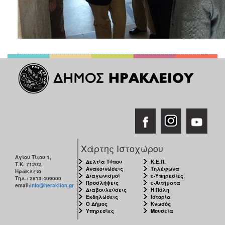
Χάρτης Ιστοχώρου
Αγίου Τίτου 1,
Δελτία Τύπου
Κ.Ε.Π.
Τ.Κ. 71202,
Ανακοινώσεις
Τηλέφωνα
Ηράκλειο
Διαγωνισμοί
e-Υπηρεσίες
Τηλ.: 2813-409000
Προσλήψεις
e-Αιτήματα
email:
info@heraklion.gr
Διαβουλεύσεις
Η Πόλη
Εκδηλώσεις
Ιστορία
Ο Δήμος
Κνωσός
Υπηρεσίες
Μουσεία