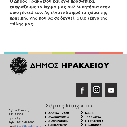
Ο Δήμος Ηρακλείου και εγώ προσωπικά,
εκφράζουμε τα θερμά μας συλλυπητήρια στην
οικογένειά του. Ας είναι ελαφρύ το χώμα της
κρητικής γης που θα σε δεχθεί, άξιο τέκνο της
πόλης μας.
Χάρτης Ιστοχώρου
Αγίου Τίτου 1,
Δελτία Τύπου
Κ.Ε.Π.
Τ.Κ. 71202,
Ανακοινώσεις
Τηλέφωνα
Ηράκλειο
Διαγωνισμοί
e-Υπηρεσίες
Τηλ.: 2813-409000
Προσλήψεις
e-Αιτήματα
email:
info@heraklion.gr