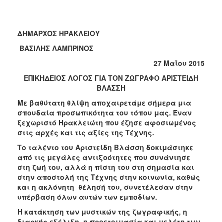
2018
2017
2016
ΔΗΜΑΡΧΟΣ ΗΡΑΚΛΕΙΟΥ
2015
ΒΑΣΙΛΗΣ ΛΑΜΠΡΙΝΟΣ
2013
27 Μαΐου 2015
2012
ΕΠΙΚΗΔΕΙΟΣ ΛΟΓΟΣ ΓΙΑ ΤΟΝ ΖΩΓΡΑΦΟ ΑΡΙΣΤΕΙΔΗ
ΒΛΑΣΣΗ
2011
Με βαθύτατη θλίψη αποχαιρετάμε σήμερα μια
2010
σπουδαία προσωπικότητα του τόπου μας. Έναν
2006
ξεχωριστό Ηρακλειώτη που έζησε αφοσιωμένος
στις αρχές και τις αξίες της Τέχνης.
Το ταλέντο του Αριστείδη Βλάσση δοκιμάστηκε
από τις μεγάλες αντιξοότητες που συνάντησε
στη ζωή του, αλλά η πίστη του στη σημασία και
Ο
ΤΟΠΟΣ
στην αποστολή της Τέχνης στην κοινωνία, καθώς
ΜΑΣ
και η ακλόνητη θέλησή του, συνετέλεσαν στην
υπέρβαση όλων αυτών των εμποδίων.
ΠΟΛΙΤΙΣΜΟΣ
Η κατάκτηση των μυστικών της ζωγραφικής, η
διαρκής εξέλιξη, η προετοιμασία και μελέτη των