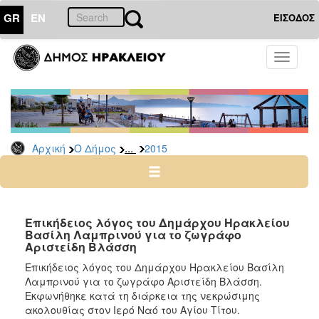
GR
EN
ΕΙΣΟΔΟΣ
Ο
Toggle
ΔΗΜΟΣ
navigati
Δελτία
Τύπου
Αρχείο
...
Αρχική
Ο Δήμος
2015
2026
2025
2024
2023
Επικήδειος λόγος του Δημάρχου Ηρακλείου
Βασίλη Λαμπρινού για το ζωγράφο
2022
Αριστείδη Βλάσση
2021
Επικήδειος λόγος του Δημάρχου Ηρακλείου Βασίλη
2020
Λαμπρινού για το ζωγράφο Αριστείδη Βλάσση.
Εκφωνήθηκε κατά τη διάρκεια της νεκρώσιμης
2019
ακολουθίας στον Ιερό Ναό του Αγίου Τίτου.