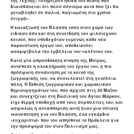
της Τέχνης: «στηρίζουν ηθικά τον θεατή που
διαισθάνεται ότι πολύ σύντομα αυτό που ζει θα
μεταβληθεί σε παλιά, παγιωμένη στο χρόνο
στιγμή».
Η καταξίωσή του Βλάσση τόσο στον χώρο των
ειδικών όσο και στη συνείδηση του φιλότεχνου
κοινού, που υποδεχόταν ευμενώς κάθε νέα
παρουσίαση έργων του, αποδεικνύει
αναμφίβολα την εμβέλεια του ταλέντου του.
Κατά μία απροσδόκητη κίνηση της Μοίρας,
συνέπεσε η ολοκλήρωση του έργου του, η πιο
πρόσφατη συνάντηση με το κοινό της
ζωγραφικής του, να συντελεστεί στη γενέθλια
πόλη. Η Έκθεση ζωγραφικών και χαρακτικών
δημιουργημάτων του, που άρχισε στις 20 Μαΐου
και συνεχίζεται στη Βασιλική του Αγίου Μάρκου,
είχε θερμή υποδοχή από τους συμπολίτες του, και
ασφαλώς η ανταπόκριση αυτή ήταν μια ύστατη
ικανοποίηση για τον Βλάσση, ένα εγκάρδιο
«ευχαριστώ» που του απηύθυνε το Ηράκλειο για
την προσφορά του στον Πολιτισμό μας.