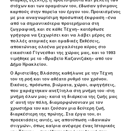
ΑΝΘΕΚΤΙΚΗ
στόχων και των οραμάτων του, έδωσαν γόνιμους
ΠΟΛΗ
καρπούς στην πορεία του έργου του. Προικισμένος
με μια αναγνωρίσιμη προσωπική έκφραση –ένα
από τα σημαντικότερα προτερήματα στη
ζωγραφική, και σε κάθε Τέχνη– κατόρθωσε
γρήγορα να ξεχωρίσει και να λάβει μέρος σε
πολλές ατομικές και ομαδικές Εκθέσεις,
αποκτώντας ολοένα μεγαλύτερο κύρος στο
εικαστικό Γίγνεσθαι της χώρας μας,
και το 1993
τιμήθηκε με το «Βραβείο Καζαντζάκη» από τον
Δήμο Ηρακλείου
.
Ο Αριστείδης Βλάσσης καθήλωνε με την Τέχνη
του τη ροή και τον αθέατο ρυθμό του χρόνου.
Εικόνες, πρόσωπα, βιώματα, χώροι, αφηγήσεις,
που χαράχτηκαν ανεξίτηλα στη μνήμη του -στη
μνήμη όλων μας- κατά τη διάρκεια της ζωής μας
σ’ αυτή την πόλη, διαμορφώνονταν με τον
χρωστήρα του και ζούσαν μια δεύτερη ζωή,
διαρκέστερη της πρώτης. Στα έργα του, οι
προεκτάσεις αυτές, ως αποτύπωση «ιδανικών
στιγμών», όπως καίρια ανέφερε ένας Ιστορικός