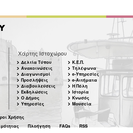
Χάρτης Ιστοχώρου
Δελτία Τύπου
Κ.Ε.Π.
Ανακοινώσεις
Τηλέφωνα
Διαγωνισμοί
e-Υπηρεσίες
Προσλήψεις
e-Αιτήματα
Διαβουλεύσεις
Η Πόλη
Εκδηλώσεις
Ιστορία
Ο Δήμος
Κνωσός
Υπηρεσίες
Μουσεία
ροι Χρήσης
ιμότητας
Πλοήγηση
FAQs
RSS