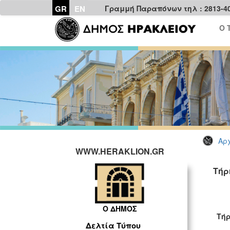
GR
EN
Γραμμή Παραπόνων τηλ : 2813-4
Ο 
Αρχ
WWW.HERAKLION.GR
Τήρ
ΓΡ
Ο ΔΗΜΟΣ
Τήρ
Δελτία Τύπου