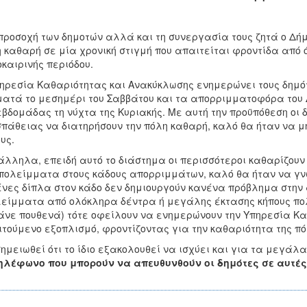
προσοχή των δημοτών αλλά και τη συνεργασία τους ζητά ο Δήμ
 καθαρή σε μία χρονική στιγμή που απαιτείται φροντίδα από ό
καιρινής περιόδου.
ηρεσία Καθαριότητας και Ανακύκλωσης ενημερώνει τους δημό
ατά το μεσημέρι του Σαββάτου και τα απορριμματοφόρα του 
εβδομάδας τη νύχτα της Κυριακής. Με αυτή την προϋπόθεση οι δ
πάθειας να διατηρήσουν την πόλη καθαρή, καλό θα ήταν να μη
υς.
λληλα, επειδή αυτό το διάστημα οι περισσότεροι καθαρίζουν 
πολείμματα στους κάδους απορριμμάτων, καλό θα ήταν να γνω
νες δίπλα στον κάδο δεν δημιουργούν κανένα πρόβλημα στην α
είμματα από ολόκληρα δέντρα ή μεγάλης έκτασης κήπους πολ
νε πουθενά) τότε οφείλουν να ενημερώνουν την Υπηρεσία Καθ
τούμενο εξοπλισμό, φροντίζοντας για την καθαριότητα της πό
ημειωθεί ότι το ίδιο εξακολουθεί να ισχύει και για τα μεγάλ
ηλέφωνο που μπορούν να απευθυνθούν οι δημότες σε αυτές τ