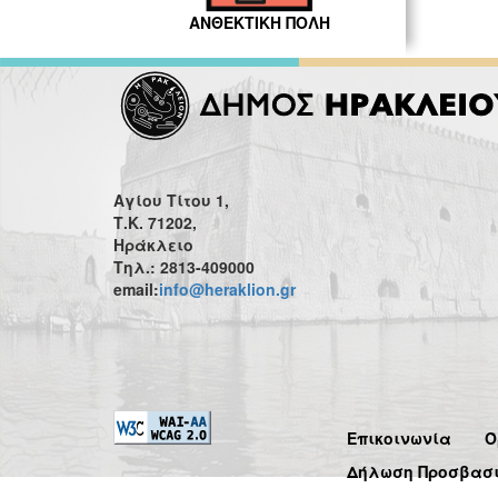
ΑΝΘΕΚΤΙΚΗ ΠΟΛΗ
Αγίου Τίτου 1,
Τ.Κ. 71202,
Ηράκλειο
Τηλ.: 2813-409000
email:
info@heraklion.gr
Επικοινωνία
Ό
Δήλωση Προσβασ