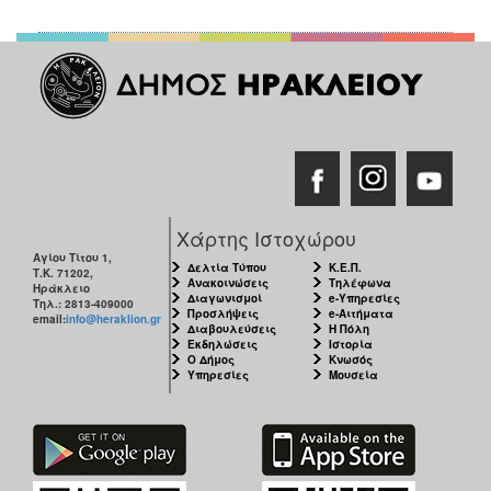
ΑΝΘΕΚΤΙΚΗ
ΠΟΛΗ
Χάρτης Ιστοχώρου
Αγίου Τίτου 1,
Δελτία Τύπου
Κ.Ε.Π.
Τ.Κ. 71202,
Ανακοινώσεις
Τηλέφωνα
Ηράκλειο
Διαγωνισμοί
e-Υπηρεσίες
Τηλ.: 2813-409000
Προσλήψεις
e-Αιτήματα
email:
info@heraklion.gr
Διαβουλεύσεις
Η Πόλη
Εκδηλώσεις
Ιστορία
Ο Δήμος
Κνωσός
Υπηρεσίες
Μουσεία