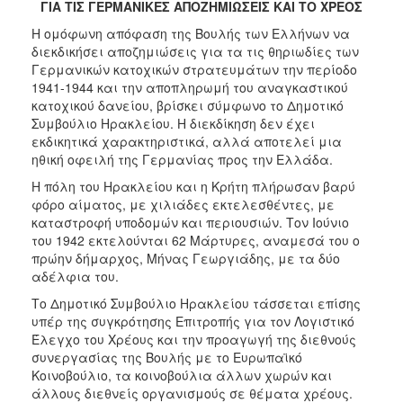
2018
ΓΙΑ ΤΙΣ ΓΕΡΜΑΝΙΚΕΣ ΑΠΟΖΗΜΙΩΣΕΙΣ ΚΑΙ ΤΟ ΧΡΕΟΣ
2017
Η ομόφωνη απόφαση της Βουλής των Ελλήνων να
διεκδικήσει αποζημιώσεις για τα τις θηριωδίες των
2016
Γερμανικών κατοχικών στρατευμάτων την περίοδο
2015
1941-1944 και την αποπληρωμή του αναγκαστικού
κατοχικού δανείου, βρίσκει σύμφωνο το Δημοτικό
2013
Συμβούλιο Ηρακλείου. Η διεκδίκηση δεν έχει
2012
εκδικητικά χαρακτηριστικά, αλλά αποτελεί μια
ηθική οφειλή της Γερμανίας προς την Ελλάδα.
2011
Η πόλη του Ηρακλείου και η Κρήτη πλήρωσαν βαρύ
2010
φόρο αίματος, με χιλιάδες εκτελεσθέντες, με
2006
καταστροφή υποδομών και περιουσιών. Τον Ιούνιο
του 1942 εκτελούνται 62 Μάρτυρες, αναμεσά του ο
πρώην δήμαρχος, Μήνας Γεωργιάδης, με τα δύο
αδέλφια του.
Το Δημοτικό Συμβούλιο Ηρακλείου τάσσεται επίσης
Ο
ΤΟΠΟΣ
υπέρ της συγκρότησης Επιτροπής για τον Λογιστικό
ΜΑΣ
Έλεγχο του Χρέους και την προαγωγή της διεθνούς
συνεργασίας της Βουλής με το Ευρωπαϊκό
ΠΟΛΙΤΙΣΜΟΣ
Κοινοβούλιο, τα κοινοβούλια άλλων χωρών και
άλλους διεθνείς οργανισμούς σε θέματα χρέους.