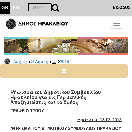
GR
EN
ΕΙΣΟΔΟΣ
Ο
Toggle
ΔΗΜΟΣ
navigati
Δελτία
Τύπου
Αρχείο
...
Αρχική
Ο Δήμος
2015
2026
2025
2024
2023
Ψήφισμα του Δημοτικού Συμβουλίου
Ηρακλείου για τις Γερμανικές
2022
Αποζημιώσεις και το Χρέος
2021
ΓΡΑΦΕΙΟ ΤΥΠΟΥ
2020
Ηράκλειο 18-03-2015
2019
ΨΗΦΙΣΜΑ ΤΟΥ ΔΗΜΟΤΙΚΟΥ ΣΥΜΒΟΥΛΙΟΥ ΗΡΑΚΛΕΙΟΥ