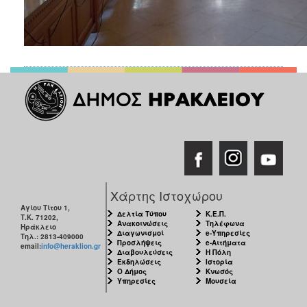
Χάρτης Ιστοχώρου
Αγίου Τίτου 1,
Δελτία Τύπου
Κ.Ε.Π.
Τ.Κ. 71202,
Ανακοινώσεις
Τηλέφωνα
Ηράκλειο
Διαγωνισμοί
e-Υπηρεσίες
Τηλ.: 2813-409000
Προσλήψεις
e-Αιτήματα
email:
info@heraklion.gr
Διαβουλεύσεις
Η Πόλη
Εκδηλώσεις
Ιστορία
Ο Δήμος
Κνωσός
Υπηρεσίες
Μουσεία