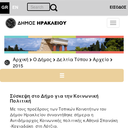
GR
EN
ΕΙΣΟΔΟΣ
Ο
Toggle
ΔΗΜΟΣ
navigati
Δελτία
Τύπου
Αρχείο
Αρχική
Ο Δήμος
Δελτία Τύπου
Αρχείο
2026
2015
2025
2024
2023
2022
Σύσκεψη στο Δήμο για την Κοινωνική
Πολιτική
2021
Με τους προέδρους των Τοπικών Κοινοτήτων του
2020
Δήμου Ηρακλείου συναντήθηκε σήμερα η
2019
Αντιδήμαρχος Κοινωνικής πολιτικής κ.Αθηνά Σπανάκη
-Κοχιαδάκη στη Λότζια.