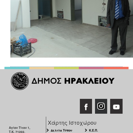
Χάρτης Ιστοχώρου
Αγίου Τίτου 1,
Δελτία Τύπου
Κ.Ε.Π.
Τ.Κ. 71202,