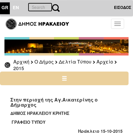
GR
EN
ΕΙΣΟΔΟΣ
Ο
Toggle
ΔΗΜΟΣ
navigati
Δελτία
Τύπου
Αρχείο
Αρχική
Ο Δήμος
Δελτία Τύπου
Αρχείο
2026
2015
2025
2024
2023
2022
Στην περιοχή της Αγ.Αικατερίνης ο
Δήμαρχος
2021
ΔΗΜΟΣ ΗΡΑΚΛΕΙΟΥ ΚΡΗΤΗΣ
2020
ΓΡΑΦΕΙΟ ΤΥΠΟΥ
2019
Ηράκλειο 15-10-2015