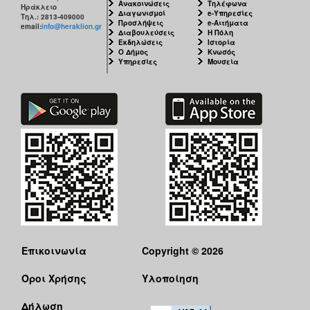
Ανακοινώσεις
Τηλέφωνα
Ηράκλειο
Διαγωνισμοί
e-Υπηρεσίες
Τηλ.: 2813-409000
Προσλήψεις
e-Αιτήματα
email:
info@heraklion.gr
Διαβουλεύσεις
Η Πόλη
Εκδηλώσεις
Ιστορία
Ο Δήμος
Κνωσός
Υπηρεσίες
Μουσεία
Επικοινωνία
Copyright © 2026
Όροι Χρήσης
Υλοποίηση
Δήλωση