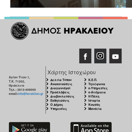
Χάρτης Ιστοχώρου
Αγίου Τίτου 1,
Δελτία Τύπου
Κ.Ε.Π.
Τ.Κ. 71202,
Ανακοινώσεις
Τηλέφωνα
Ηράκλειο
Διαγωνισμοί
e-Υπηρεσίες
Τηλ.: 2813-409000
Προσλήψεις
e-Αιτήματα
email:
info@heraklion.gr
Διαβουλεύσεις
Η Πόλη
Εκδηλώσεις
Ιστορία
Ο Δήμος
Κνωσός
Υπηρεσίες
Μουσεία