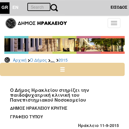
GR
EN
ΕΙΣΟΔΟΣ
Ο
Toggle
ΔΗΜΟΣ
navigati
Δελτία
Τύπου
Αρχείο
...
Αρχική
Ο Δήμος
2015
2026
2025
2024
2023
Ο Δήμος Ηρακλείου στηρίζει την
παιδοψυχατρική κλινική του
2022
Πανεπιστημιακού Νοσοκομείου
2021
ΔΗΜΟΣ ΗΡΑΚΛΕΙΟΥ ΚΡΗΤΗΣ
2020
ΓΡΑΦΕΙΟ ΤΥΠΟΥ
2019
Ηράκλειο 11-9-2015