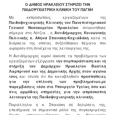
2018
Ο ΔΗΜΟΣ ΗΡΑΚΛΕΙΟΥ ΣΤΗΡΙΖΕΙ ΤΗΝ
2017
ΠΑΙΔΟΨΥΧΙΑΤΡΙΚΗ ΚΛΙΝΙΚΗ ΤΟΥ ΠΑΓΝΗ
2016
Με εκπροσώπους εργαζομένων της
Παιδοψυχιατρικής Κλινικής του Πανεπιστημιακού
2015
Γενικού Νοσοκομείου Ηρακλείου
συναντήθηκε
2013
σήμερα στη Λότζια , η
Αντιδήμαρχος Κοινωνικής
Πολιτικής κ. Αθηνά Σπανάκη-Κοχιαδάκη
κατά τη
2012
διάρκεια της οποίας συζητήθηκαν θέματα που
2011
αφορούν στη συνέχεια της λειτουργίας της.
2010
Η Αντιδήμαρχος αφού άκουσε τα προβλήματα των
εργαζομένων εξέφρασε
την συμπαράσταση και τη
2006
στήριξη του Δημάρχου Ηρακλείου Βασίλη
Λαμπρινού και της Δημοτικής Αρχής στον αγώνα
τους
και τόνισε ότι θα καταβληθούν
προσπάθειες
για την επίλυση των προβλημάτων,με
παρεμβάσεις τόσο στο Υπουργείο Υγείας όσο και
Ο
ΤΟΠΟΣ
στις αρμόδιες υπηρεσίες για την απρόσκοπτη
ΜΑΣ
λειτουργία της Παιδοψυχιατρικής κλινικής.
Παράλληλα η κ. Σπανάκη σε δηλώσεις της,
ΠΟΛΙΤΙΣΜΟΣ
επεσήμανε το σημαντικό ρόλο της συγκεκριμένης
δομής ,υπογραμμίζοντας ότι, οι Κοινωνικές