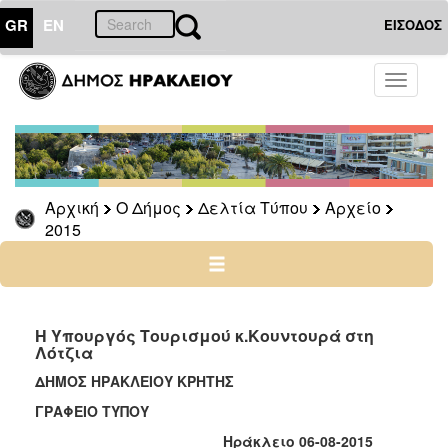
GR
EN
ΕΙΣΟΔΟΣ
Ο
Toggle
ΔΗΜΟΣ
navigati
Δελτία
Τύπου
Αρχείο
Αρχική
Ο Δήμος
Δελτία Τύπου
Αρχείο
2026
2015
2025
2024
2023
2022
Η Υπουργός Τουρισμού κ.Κουντουρά στη
Λότζια
2021
ΔΗΜΟΣ ΗΡΑΚΛΕΙΟΥ ΚΡΗΤΗΣ
2020
ΓΡΑΦΕΙΟ ΤΥΠΟΥ
2019
Ηράκλειο 06-08-2015