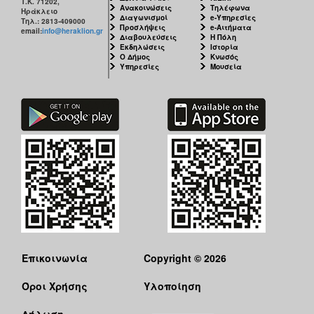
Τ.Κ. 71202,
Ανακοινώσεις
Τηλέφωνα
Ηράκλειο
Διαγωνισμοί
e-Υπηρεσίες
Τηλ.: 2813-409000
Προσλήψεις
e-Αιτήματα
email:
info@heraklion.gr
Διαβουλεύσεις
Η Πόλη
Εκδηλώσεις
Ιστορία
Ο Δήμος
Κνωσός
Υπηρεσίες
Μουσεία
Επικοινωνία
Copyright © 2026
Όροι Χρήσης
Υλοποίηση
Δήλωση