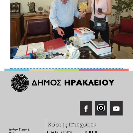
ΑΝΘΕΚΤΙΚΗ
ΠΟΛΗ
Χάρτης Ιστοχώρου
Αγίου Τίτου 1,
Δελτία Τύπου
Κ.Ε.Π.