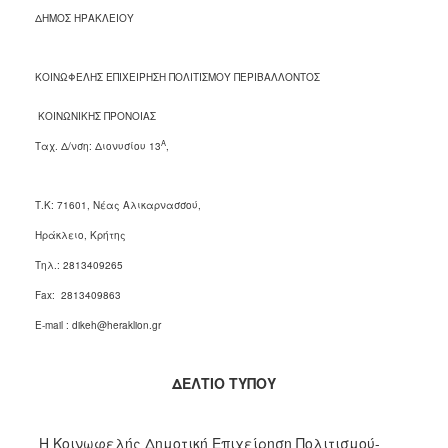
2018
ΔΗΜΟΣ ΗΡΑΚΛΕΙΟΥ
2017
2016
ΚΟΙΝΩΦΕΛΗΣ ΕΠΙΧΕΙΡΗΣΗ ΠΟΛΙΤΙΣΜΟΥ ΠΕΡΙΒΑΛΛΟΝΤΟΣ
2015
ΚΟΙΝΩΝΙΚΗΣ ΠΡΟΝΟΙΑΣ
2013
Α
Ταχ. Δ/νση: Διονυσίου 13
,
2012
2011
Τ.Κ: 71601, Νέας Αλικαρνασσού,
2010
Ηράκλειο, Κρήτης
2006
Τηλ.: 2813409265
Fax: 2813409863
E-mail : dikeh@heraklion.gr
Ο
ΤΟΠΟΣ
ΜΑΣ
ΔΕΛΤΙΟ ΤΥΠΟΥ
ΠΟΛΙΤΙΣΜΟΣ
Η Κοινωφελής Δημοτική Επιχείρηση Πολιτισμού-