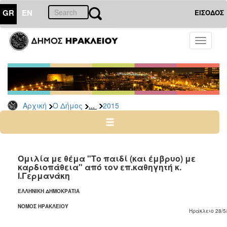
GR
EN
ΕΙΣΟΔΟΣ
Ο
Toggle
ΔΗΜΟΣ
navigati
Δελτία
Τύπου
Αρχείο
...
Αρχική
Ο Δήμος
2015
2026
2025
2024
2023
Oμιλία με θέμα "Το παιδί (και έμβρυο) με
καρδιοπάθεια" από τον επ.καθηγητή κ.
2022
Ι.Γερμανάκη
2021
ΕΛΛΗΝΙΚΗ ΔΗΜΟΚΡΑΤΙΑ
2020
ΝΟΜΟΣ ΗΡΑΚΛΕΙΟΥ
Ηράκλειο 28/5
2019