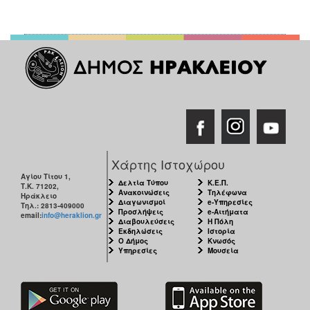
Χάρτης Ιστοχώρου
Αγίου Τίτου 1,
Δελτία Τύπου
Κ.Ε.Π.
Τ.Κ. 71202,
Ανακοινώσεις
Τηλέφωνα
Ηράκλειο
Διαγωνισμοί
e-Υπηρεσίες
Τηλ.: 2813-409000
Προσλήψεις
e-Αιτήματα
email:
info@heraklion.gr
Διαβουλεύσεις
Η Πόλη
Εκδηλώσεις
Ιστορία
Ο Δήμος
Κνωσός
Υπηρεσίες
Μουσεία