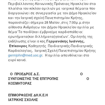
ΑΝΘΕΚΤΙΚΗ
Περιβάλλοντος-Κοινωνικής Πρόνοιας Ηρακλείου στα
ΠΟΛΗ
πλαίσια του κύκλου ομιλιών με ιατρικά θέματα που
διοργανώνει σε συνεργασία με τον Δήμο Ηρακλείου
και την Ιατρική σχολή Πανεπιστημίου Κρήτης,
παρουσιάζει σήμερα 28 Mαϊου ,στις 7:00μ.μ.στην
αίθουσα Ανδρόγεω του Δήμου Ηρακλείου ομιλία με
θέμα¨Το παιδί(και έμβρυο)με καρδιοπάθεια:
ερωτήματα(και διλλήματα)γονέων¨. Ομιλητής της
εκδήλωσης είναι ο κος
Γερμανάκης Ιωάννης,
Επίκουρος
Καθηγητής Παιδιατρικής-Παιδιατρικής
Καρδιολογίας, Ιατρική Σχολή Πανεπιστημίου Κρήτης
germjohn@med.uoc.gr
. Η ομιλία απευθύνεται στο
ευρύ κοινό.
Ο ΠΡΟΕΔΡΟΣ Δ.Σ.
O
ΣΥΝΤΟΝΙΣΤΗΣ ΤΗΣ ΕΠΙΤΡΟΠΗΣ Ο
ΚΟΣΜΗΤΟΡΑΣ
ΕΠΙΜΟΡΦΩΣΗΣ ΔΗ.Κ.Ε.Η
ΙΑΤΡΙΚΗΣ ΣΧΟΛΗΣ