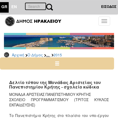
GR
EN
ΕΙΣΟΔΟΣ
Ο
Toggle
ΔΗΜΟΣ
navigati
Δελτία
Τύπου
Αρχείο
...
Αρχική
Ο Δήμος
2015
2026
2025
2024
2023
Δελτίο τύπου της Μονάδας Αριστείας του
Πανεπιστημίου Κρήτης - σχολείο κώδικα
2022
ΜΟΝΑΔΑ ΑΡΙΣΤΕΙΑΣ ΠΑΝΕΠΙΣΤΗΜΙΟΥ ΚΡΗΤΗΣ
2021
ΣΧΟΛΕΙΟ ΠΡΟΓΡΑΜΜΑΤΙΣΜΟΥ (ΤΡΙΤΟΣ ΚΥΚΛΟΣ
2020
ΕΚΠΑΙΔΕΥΣΗΣ)
2019
Το Πανεπιστήμιο Κρήτης στo πλαίσιo του υπο-έργου