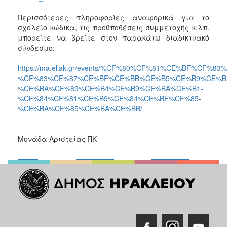
Περισσότερες πληροφορίες αναφορικά για το
σχολείο κώδικα, τις προϋποθέσεις συμμετοχής κ.λπ.
μπορείτε να βρείτε στον παρακάτω διαδικτυακό
σύνδεσμο:
https://ma.ellak.gr/events/%CF%80%CF%81%CE%BF%C
%CF%83%CF%87%CE%BF%CE%BB%CE%B5%CE%B9%CE%B
%CE%BA%CF%89%CE%B4%CE%B9%CE%BA%CE%B1-
%CF%84%CF%81%CE%B9%CF%84%CE%BF%CF%85-
%CE%BA%CF%85%CE%BA%CE%BB/
Μονάδα Αριστείας ΠΚ