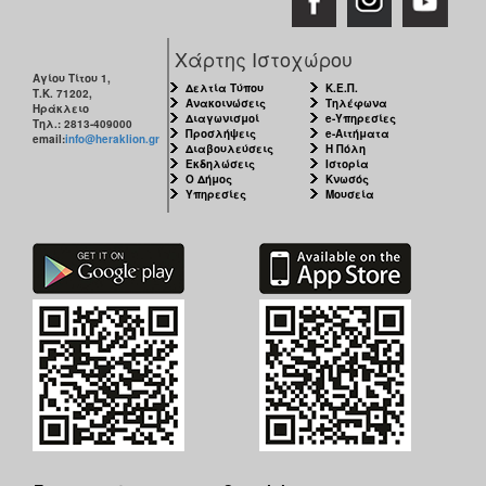
Χάρτης Ιστοχώρου
Αγίου Τίτου 1,
Δελτία Τύπου
Κ.Ε.Π.
Τ.Κ. 71202,
Ανακοινώσεις
Τηλέφωνα
Ηράκλειο
Διαγωνισμοί
e-Υπηρεσίες
Τηλ.: 2813-409000
Προσλήψεις
e-Αιτήματα
email:
info@heraklion.gr
Διαβουλεύσεις
Η Πόλη
Εκδηλώσεις
Ιστορία
Ο Δήμος
Κνωσός
Υπηρεσίες
Μουσεία