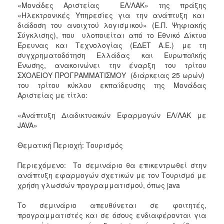
2018
«Μονάδες Αριστείας ΕΛ/ΛΑΚ» της πράξης
«Ηλεκτρονικές Υπηρεσίες για την ανάπτυξη και
2017
διάδοση του ανοιχτού λογισμικού» (Ε.Π. Ψηφιακής
2016
Σύγκλισης), που υλοποιείται από το Εθνικό Δίκτυο
Έρευνας και Τεχνολογίας (ΕΔΕΤ Α.Ε.) με τη
2015
συγχρηματοδότηση Ελλάδας και Ευρωπαϊκής
2013
Ένωσης, ανακοινώνει την έναρξη του τρίτου
ΣΧΟΛΕΙΟΥ ΠΡΟΓΡΑΜΜΑΤΙΣΜΟΥ (διάρκειας 25 ωρών)
2012
του τρίτου κύκλου εκπαίδευσης της Μονάδας
2011
Αριστείας με τίτλο:
2010
«Ανάπτυξη Διαδικτυακών Εφαρμογών ΕΛ/ΛΑΚ με
2006
JAVA»
Θεματική Περιοχή: Τουρισμός
Περιεχόμενο: Το σεμινάριο θα επικεντρωθεί στην
Ο
ανάπτυξη εφαρμογών σχετικών με τον Τουρισμό με
ΤΟΠΟΣ
χρήση γλωσσών προγραμματισμού, όπως java
ΜΑΣ
Το σεμινάριο απευθύνεται σε φοιτητές,
ΠΟΛΙΤΙΣΜΟΣ
προγραμματιστές και σε όσους ενδιαφέρονται για