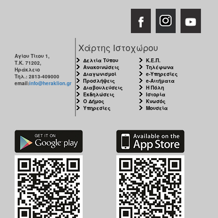
ΑΝΘΕΚΤΙΚΗ
ΠΟΛΗ
Χάρτης Ιστοχώρου
Αγίου Τίτου 1,
Δελτία Τύπου
Κ.Ε.Π.
Τ.Κ. 71202,
Ανακοινώσεις
Τηλέφωνα
Ηράκλειο
Διαγωνισμοί
e-Υπηρεσίες
Τηλ.: 2813-409000
Προσλήψεις
e-Αιτήματα
email:
info@heraklion.gr
Διαβουλεύσεις
Η Πόλη
Εκδηλώσεις
Ιστορία
Ο Δήμος
Κνωσός
Υπηρεσίες
Μουσεία