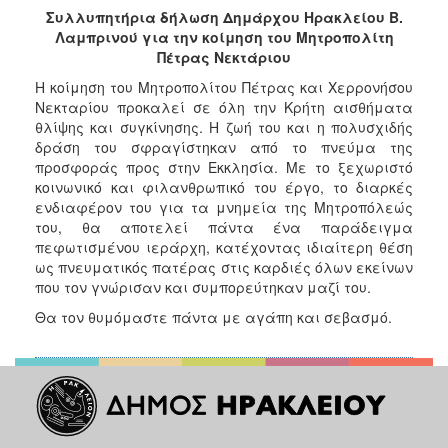
2018
Συλλυπητήρια δήλωση Δημάρχου Ηρακλείου Β.
2017
Λαμπρινού για την κοίμηση του Μητροπολίτη
Πέτρας Νεκτάριου
2016
Η κοίμηση του Μητροπολίτου Πέτρας και Χερρονήσου
2015
Νεκταρίου προκαλεί σε όλη την Κρήτη αισθήματα
2013
θλίψης και συγκίνησης. Η ζωή του και η πολυσχιδής
δράση του σφραγίστηκαν από το πνεύμα της
2012
προσφοράς προς στην Εκκλησία. Με το ξεχωριστό
2011
κοινωνικό και φιλανθρωπικό του έργο, το διαρκές
ενδιαφέρον του για τα μνημεία της Μητροπόλεώς
2010
του, θα αποτελεί πάντα ένα παράδειγμα
2006
πεφωτισμένου ιεράρχη, κατέχοντας ιδιαίτερη θέση
ως πνευματικός πατέρας στις καρδιές όλων εκείνων
που τον γνώρισαν και συμπορεύτηκαν μαζί του.
Θα τον θυμόμαστε πάντα με αγάπη και σεβασμό.
Ο
ΤΟΠΟΣ
ΜΑΣ
ΠΟΛΙΤΙΣΜΟΣ