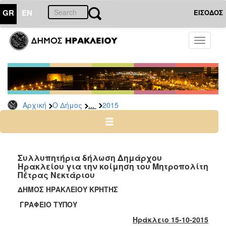
GR
EN
ΕΙΣΟΔΟΣ
Ο
Toggle
ΔΗΜΟΣ
navigati
Δελτία
Τύπου
Αρχείο
...
Αρχική
Ο Δήμος
2015
2026
2025
2024
2023
Συλλυπητήρια δήλωση Δημάρχου
Ηρακλείου για την κοίμηση του Μητροπολίτη
2022
Πέτρας Νεκτάριου
2021
ΔΗΜΟΣ ΗΡΑΚΛΕΙΟΥ ΚΡΗΤΗΣ
2020
ΓΡΑΦΕΙΟ ΤΥΠΟΥ
2019
Ηράκλειο 15-10-2015