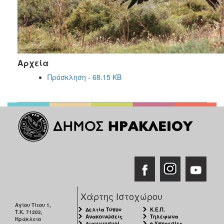
Αρχεία
Πρόσκληση - 68.15 KB
Χάρτης Ιστοχώρου
Αγίου Τίτου 1,
Δελτία Τύπου
Κ.Ε.Π.
Τ.Κ. 71202,
Ανακοινώσεις
Τηλέφωνα
Ηράκλειο
Διαγωνισμοί
e-Υπηρεσίες