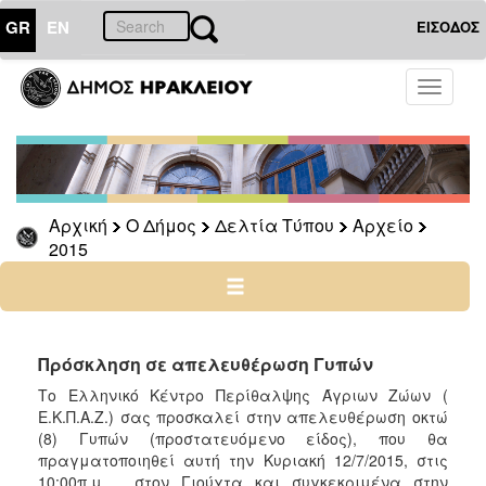
GR
EN
ΕΙΣΟΔΟΣ
Ο
Toggle
ΔΗΜΟΣ
navigati
Δελτία
Τύπου
Αρχείο
Αρχική
Ο Δήμος
Δελτία Τύπου
Αρχείο
2026
2015
2025
2024
2023
2022
Πρόσκληση σε απελευθέρωση Γυπών
2021
Το Ελληνικό Κέντρο Περίθαλψης Άγριων Ζώων (
Ε.Κ.Π.Α.Ζ.) σας προσκαλεί στην απελευθέρωση οκτώ
2020
(8) Γυπών (προστατευόμενο είδος), που θα
2019
πραγματοποιηθεί αυτή την Κυριακή 12/7/2015, στις
10:00π.μ., στον Γιούχτα και συγκεκριμένα στην