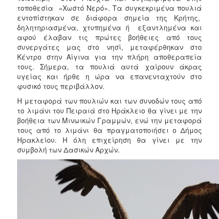
2018
τοποθεσία «Χωστό Νερό». Τα συγκεκριμένα πουλιά
2017
εντοπίστηκαν σε διάφορα σημεία της Κρήτης,
δηλητηριασμένα, χτυπημένα ή εξαντλημένα και
2016
αφού έλαβαν τις πρώτες βοήθειες από τους
2015
συνεργάτες μας στο νησί, μεταφέρθηκαν στο
Κέντρο στην Αίγινα για την πλήρη αποθεραπεία
2013
τους. Σήμερα, τα πουλιά αυτά χαίρουν άκρας
2012
υγείας και ήρθε η ώρα να επανενταχτούν στο
φυσικό τους περιβάλλον.
2011
Η μεταφορά των πουλιών και των συνοδών τους από
2010
το λιμάνι του Πειραιά στο Ηράκλειο θα γίνει με την
2006
βοήθεια των Μινωικών Γραμμών, ενώ την μεταφορά
τους από το λιμάνι θα πραγματοποιήσει ο Δήμος
Ηρακλείου. Η όλη επιχείρηση θα γίνει με την
συμβολή των Δασικών Αρχών.
Ο
ΤΟΠΟΣ
ΜΑΣ
ΠΟΛΙΤΙΣΜΟΣ