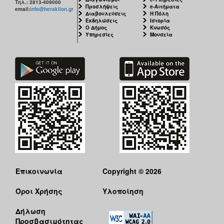
Τηλ.: 2813-409000
Προσλήψεις
e-Αιτήματα
email:
info@heraklion.gr
Διαβουλεύσεις
Η Πόλη
Εκδηλώσεις
Ιστορία
Ο Δήμος
Κνωσός
Υπηρεσίες
Μουσεία
Επικοινωνία
Copyright © 2026
Όροι Χρήσης
Υλοποίηση
Δήλωση
Προσβασιμότητας