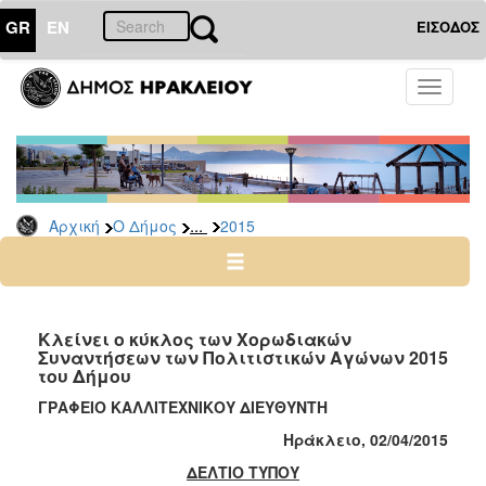
GR
EN
ΕΙΣΟΔΟΣ
Ο
Toggle
ΔΗΜΟΣ
navigati
Δελτία
Τύπου
Αρχείο
...
Αρχική
Ο Δήμος
2015
2026
2025
2024
2023
Κλείνει ο κύκλος των Χορωδιακών
Συναντήσεων των Πολιτιστικών Αγώνων 2015
2022
του Δήμου
2021
ΓΡΑΦΕΙΟ ΚΑΛΛΙΤΕΧΝΙΚΟΥ ΔΙΕΥΘΥΝΤΗ
2020
Ηράκλειο, 02/
0
4/201
5
2019
ΔΕΛΤΙΟ ΤΥΠΟΥ