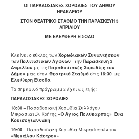
2018
ΟΙ ΠΑΡΑΔΟΣΙΑΚΕΣ ΧΟΡΩΔΙΕΣ ΤΟΥ ΔΗΜΟΥ
2017
ΗΡΑΚΛΕΙΟΥ
2016
ΣΤΟΝ ΘΕΑΤΡΙΚΟ ΣΤΑΘΜΟ ΤΗΝ ΠΑΡΑΣΚΕΥΗ 3
ΑΠΡΙΛΙΟΥ
2015
ΜΕ ΕΛΕΥΘΕΡΗ ΕΙΣΟΔΟ
2013
2012
Κλείνει ο κύκλος των
Χορωδιακών
Συναντήσεων
2011
των
Πολιτιστικών
Αγώνων
την
Παρασκευή 3
2010
Απριλίου
με τις
Παραδοσιακές Χορωδίες του
Δήμου
μας στον
Θεατρικό Σταθμό
στις
16:30
με
2006
Ελεύθερη Είσοδο
.
Το σημερινό πρόγραμμα έχει ως εξής:
ΠΑΡΑΔΟΣΙΑΚΕΣ ΧΟΡΩΔΙΕΣ
Ο
18:30
– Παραδοσιακή Χορωδία Συλλόγου
ΤΟΠΟΣ
Μικρασιατών Κρήτης
«Ο Άγιος Πολύκαρπος»
Έυα
ΜΑΣ
Κουτσογιαννάκη
ΠΟΛΙΤΙΣΜΟΣ
19:00
– Παραδοσιακή Χορωδία Μικρασιατών του
«Μεγάλου Κάστρου»