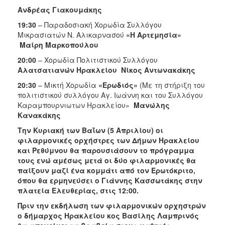
ΑΝΘΕΚΤΙΚΗ
Ανδρέας Γιακουμάκης
ΠΟΛΗ
19:30
– Παραδοσιακή Χορωδία Συλλόγου
Μικρασιατών Ν. Αλικαρνασού
«Η Αρτεμησία»
Μαίρη Μαρκοπούλου
20:00
– Χορωδία Πολιτιστικού Συλλόγου
Αλατσατιανών
Ηρακλείου Νίκος Αντωνακάκης
20:30
– Μικτή Χορωδία
«Ερωδιός»
(Με τη στήριξη του
πολιτιστικού συλλόγου Αγ. Ιωάννη και του Συλλόγου
Καραμπουρνιωτων Ηρακλείου»
Μανώλης
Κανακάκης
Την Κυριακή των Βαΐων (5 Απριλίου) οι
φιλαρμονικές ορχήστρες των Δήμων Ηρακλείου
και Ρεθύμνου θα παρουσιάσουν το πρόγραμμα
τους ενώ αμέσως μετά οι δύο φιλαρμονικές θα
παίξουν μαζί ένα κομμάτι από τον Ερωτόκριτο,
όπου θα ερμηνεύσει ο Γιάννης Κασσωτάκης στην
πλατεία Ελευθερίας, στις 12:00.
Πριν την εκδήλωση των φιλαρμονικών ορχηστρών
ο δήμαρχος Ηρακλείου κος Βασίλης Λαμπρινός