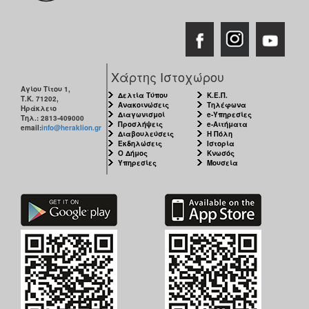
Χάρτης Ιστοχώρου
Αγίου Τίτου 1,
Δελτία Τύπου
Κ.Ε.Π.
Τ.Κ. 71202,
Ανακοινώσεις
Τηλέφωνα
Ηράκλειο
Διαγωνισμοί
e-Υπηρεσίες
Τηλ.: 2813-409000
Προσλήψεις
e-Αιτήματα
email:
info@heraklion.gr
Διαβουλεύσεις
Η Πόλη
Εκδηλώσεις
Ιστορία
Ο Δήμος
Κνωσός
Υπηρεσίες
Μουσεία