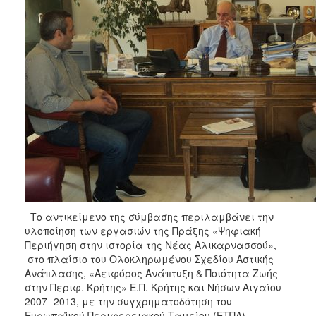
ΑΝΘΕΚΤΙΚΗ
ΠΟΛΗ
Το αντικείμενο της σύμβασης περιλαμβάνει την
υλοποίηση των εργασιών της Πράξης «Ψηφιακή
Περιήγηση στην ιστορία της Νέας Αλικαρνασσού»,
στο πλαίσιο του Ολοκληρωμένου Σχεδίου Αστικής
Ανάπλασης, «Αειφόρος Ανάπτυξη & Ποιότητα Ζωής
στην Περιφ. Κρήτης» Ε.Π. Κρήτης και Νήσων Αιγαίου
2007 -2013, με την συγχρηματοδότηση του
Ευρωπαϊκού Περιφερειακού Ταμείου (ΕΤΠΑ).