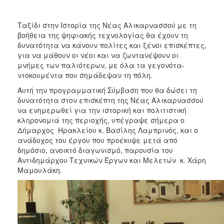
2018
2017
Ταξίδι στην Ιστορία της Νέας Αλικαρνασσού με τη
2016
βοήθεια της ψηφιακής τεχνολογίας θα έχουν τη
δυνατότητα να κάνουν πολίτες και ξένοι επισκέπτες,
2015
για να μάθουν οι νέοι και να ζωντανέψουν οι
2013
μνήμες των παλιότερων, με όλα τα γεγονότα-
ντοκουμέντα που σημάδεψαν τη πόλη.
2012
Αυτή την προγραμματική Σύμβαση που θα δώσει τη
2011
δυνατότητα στον επισκέπτη της Νέας Αλικαρνασσού
2010
να ενημερωθεί για την ιστορική και πολιτιστική
κληρονομιά της περιοχής, υπέγραψε σήμερα ο
2006
Δήμαρχος Ηρακλείου κ. Βασίλης Λαμπρινός, και ο
ανάδοχος του έργου που προέκυψε μετά από
δημόσιο, ανοικτό διαγωνισμό, παρουσία του
Αντιδημάρχου Τεχνικών Έργων και Μελετών κ. Χάρη
Μαμουλάκη.
Ο
ΤΟΠΟΣ
ΜΑΣ
ΠΟΛΙΤΙΣΜΟΣ