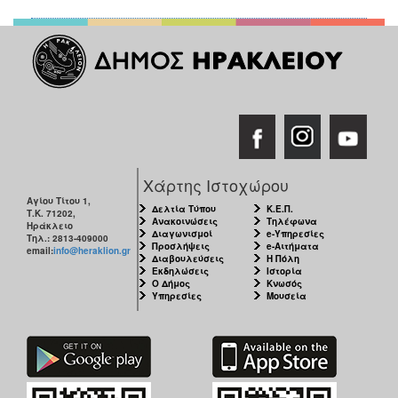
Χάρτης Ιστοχώρου
Αγίου Τίτου 1,
Δελτία Τύπου
Κ.Ε.Π.
Τ.Κ. 71202,
Ανακοινώσεις
Τηλέφωνα
Ηράκλειο
Διαγωνισμοί
e-Υπηρεσίες
Τηλ.: 2813-409000
Προσλήψεις
e-Αιτήματα
email:
info@heraklion.gr
Διαβουλεύσεις
Η Πόλη
Εκδηλώσεις
Ιστορία
Ο Δήμος
Κνωσός
Υπηρεσίες
Μουσεία