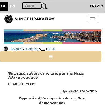
GR
EN
ΕΙΣΟΔΟΣ
Ο
Toggle
ΔΗΜΟΣ
navigati
Δελτία
Τύπου
Αρχείο
...
Αρχική
Ο Δήμος
2015
2026
2025
2024
2023
Ψηφιακό ταξίδι στην ιστορία της Νέας
Αλικαρνασσού
2022
ΓΡΑΦΕΙΟ ΤΥΠΟΥ
2021
Ηράκλειο 12-05-2015
2020
Ψηφιακό ταξίδι στην ιστορία της Νέας
2019
Αλικαρνασσού