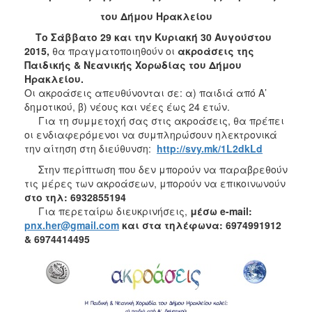
2018
του Δήμου Ηρακλείου
2017
Το Σάββατο 29 και την Κυριακή 30 Αυγούστου
2016
2015,
θα πραγματοποιηθούν οι
ακροάσεις της
2015
Παιδικής & Νεανικής Χορωδίας του Δήμου
Ηρακλείου.
2013
Οι ακροάσεις απευθύνονται σε: α) παιδιά από Α’
2012
δημοτικού, β) νέους και νέες έως 24 ετών.
Για τη συμμετοχή σας στις ακροάσεις, θα πρέπει
2011
οι ενδιαφερόμενοι να συμπληρώσουν ηλεκτρονικά
2010
την αίτηση στη διεύθυνση:
http://svy.mk/1L2dkLd
2006
Στην περίπτωση που δεν μπορούν να παραβρεθούν
τις μέρες των ακροάσεων, μπορούν να επικοινωνούν
στο τηλ: 6932855194
Για περεταίρω διευκρινήσεις,
μέσω e-mail:
pnx.her@gmail.com
και στα τηλέφωνα: 6974991912
Ο
& 6974414495
ΤΟΠΟΣ
ΜΑΣ
ΠΟΛΙΤΙΣΜΟΣ