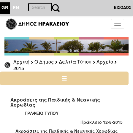
GR
EN
ΕΙΣΟΔΟΣ
Ο
Toggle
ΔΗΜΟΣ
navigati
Δελτία
Τύπου
Αρχείο
Αρχική
Ο Δήμος
Δελτία Τύπου
Αρχείο
2026
2015
2025
2024
2023
2022
Ακροάσεις της Παιδικής & Νεανικής
Χορωδίας
2021
ΓΡΑΦΕΙΟ ΤΥΠΟΥ
2020
Ηράκλειο 12-8-2015
2019
Ακροάσεις της Παιδικής & Νεανικής Χορωδίας