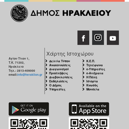
Χάρτης Ιστοχώρου
Αγίου Τίτου 1,
Δελτία Τύπου
Κ.Ε.Π.
Τ.Κ. 71202,
Ανακοινώσεις
Τηλέφωνα
Ηράκλειο
Διαγωνισμοί
e-Υπηρεσίες
Τηλ.: 2813-409000
Προσλήψεις
e-Αιτήματα
email:
info@heraklion.gr
Διαβουλεύσεις
Η Πόλη
Εκδηλώσεις
Ιστορία
Ο Δήμος
Κνωσός
Υπηρεσίες
Μουσεία