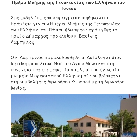
2018
Ημέρα Μνήμης της Γενοκτονίας των Ελλήνων του
Πόντου
2017
Στις εκδηλώσεις που πραγματοποιήθηκαν στο
2016
Ηράκλειο για την Ημέρα Μνήμης της Γενοκτονίας
2015
των Ελλήνων του Πόντου έδωσε το παρόν χθες το
πρωί ο Δήμαρχος Ηρακλείου κ. Βασίλης
2013
Λαμπρινός.
2012
2011
Ο κ. Λαμπρινός παρακολούθησε τη Δοξολογία στον
Ιερό Μητροπολιτικό Ναό του Αγίου Μηνά και στη
2010
συνέχεια παρευρέθηκε στην τελετή που έγινε στο
2006
μνημείο Μικρασιατικού Ελληνισμού που βρίσκεται
στη συμβολή της Λεωφόρου Κνωσσού με τη Λεωφόρο
Ιωνίας.
Ο
ΤΟΠΟΣ
ΜΑΣ
ΠΟΛΙΤΙΣΜΟΣ