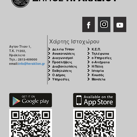
Χάρτης Ιστοχώρου
Αγίου Τίτου 1,
Δελτία Τύπου
Κ.Ε.Π.
Τ.Κ. 71202,
Ανακοινώσεις
Τηλέφωνα
Ηράκλειο
Διαγωνισμοί
e-Υπηρεσίες
Τηλ.: 2813-409000
Προσλήψεις
e-Αιτήματα
email:
info@heraklion.gr
Διαβουλεύσεις
Η Πόλη
Εκδηλώσεις
Ιστορία
Ο Δήμος
Κνωσός
Υπηρεσίες
Μουσεία