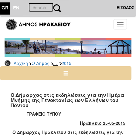
GR
EN
ΕΙΣΟΔΟΣ
Ο
Toggle
ΔΗΜΟΣ
navigati
Δελτία
Τύπου
Αρχείο
...
Αρχική
Ο Δήμος
2015
2026
2025
2024
2023
Ο Δήμαρχος στις εκδηλώσεις για την Ημέρα
Μνήμης της Γενοκτονίας των Ελλήνων του
2022
Πόντου
2021
ΓΡΑΦΕΙΟ ΤΥΠΟΥ
2020
Ηράκλειο 25-05-2015
2019
Ο Δήμαρχος Ηρακλείου στις εκδηλώσεις για την