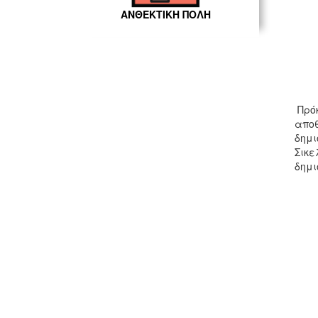
ΑΝΘΕΚΤΙΚΗ ΠΟΛΗ
Πρόκ
αποθ
δημι
Σικε
δημι