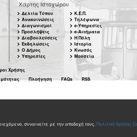
Χάρτης Ιστοχώρου
Δελτία Τύπου
Κ.Ε.Π.
Ανακοινώσεις
Τηλέφωνα
Διαγωνισμοί
e-Υπηρεσίες
Προσλήψεις
e-Αιτήματα
Διαβουλεύσεις
Η Πόλη
Εκδηλώσεις
Ιστορία
Ο Δήμος
Κνωσός
Υπηρεσίες
Μουσεία
ροι Χρήσης
ιμότητας
Πλοήγηση
FAQs
RSS
περιεχόμενο, συναινείτε με την αποδοχή τους.
Πολιτική Χρήσης C