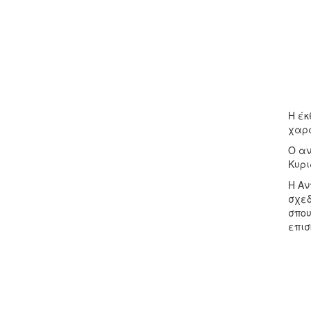
Η έκ
χαρα
Ο αν
Κυρι
Η Αν
σχεδ
σπου
επισ