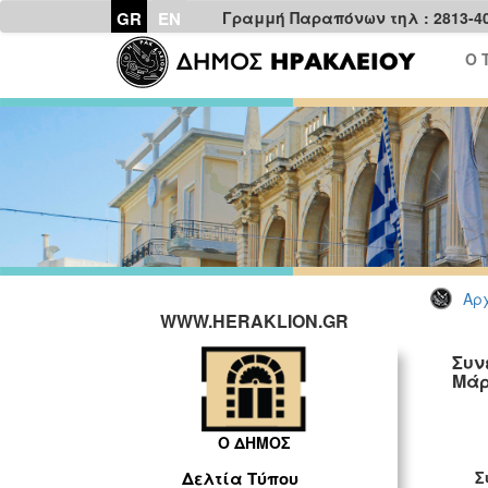
GR
EN
Γραμμή Παραπόνων τηλ : 2813-4
Ο 
Αρχ
WWW.HERAKLION.GR
Συν
Μάρ
ΓΡ
Ο ΔΗΜΟΣ
Σ
Δελτία Τύπου