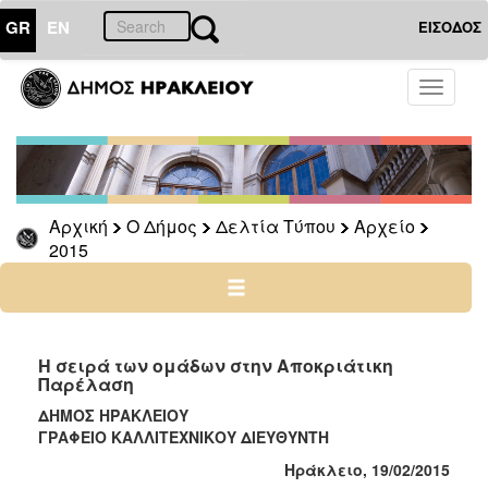
GR
EN
ΕΙΣΟΔΟΣ
Ο
Toggle
ΔΗΜΟΣ
navigati
Δελτία
Τύπου
Αρχείο
Αρχική
Ο Δήμος
Δελτία Τύπου
Αρχείο
2026
2015
2025
2024
2023
2022
Η σειρά των ομάδων στην Αποκριάτικη
Παρέλαση
2021
ΔΗΜΟΣ ΗΡΑΚΛΕΙΟΥ
2020
ΓΡΑΦΕΙΟ ΚΑΛΛΙΤΕΧΝΙΚΟΥ ΔΙΕΥΘΥΝΤΗ
2019
Ηράκλειο, 19/02/2015