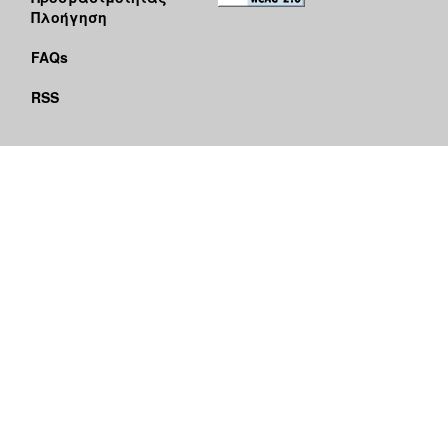
Πλοήγηση
FAQs
RSS