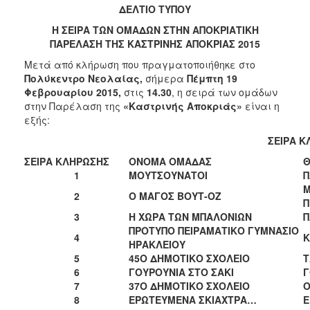
2018
ΔΕΛΤΙΟ ΤΥΠΟΥ
2017
Η ΣΕΙΡΑ ΤΩΝ ΟΜΑΔΩΝ ΣΤΗΝ ΑΠΟΚΡΙΑΤΙΚΗ
2016
ΠΑΡΕΛΑΣΗ ΤΗΣ ΚΑΣΤΡΙΝΗΣ ΑΠΟΚΡΙΑΣ 2015
2015
Μετά από κλήρωση που πραγματοποιήθηκε στο
Πολύκεντρο Νεολαίας,
σήμερα
Πέμπτη 19
2013
Φεβρουαρίου
2015,
στις
14.30
, η σειρά των ομάδων
2012
στην Παρέλαση της
«Καστρινής Αποκριάς»
είναι η
εξής:
2011
ΣΕΙΡΑ Κ
2010
ΣΕΙΡΑ ΚΛΗΡΩΣΗΣ
ΟΝΟΜΑ ΟΜΑΔΑΣ
Θ
2006
1
ΜΟΥΤΣΟΥΝΑΤΟΙ
Π
Μ
2
Ο ΜΑΓΟΣ ΒΟΥΤ-ΟZ
Π
3
Η ΧΩΡΑ ΤΩΝ ΜΠΑΛΟΝΙΩΝ
Π
ΠΡΟΤΥΠΟ ΠΕΙΡΑΜΑΤΙΚΟ ΓΥΜΝΑΣΙΟ
Ο
4
Κ
ΗΡΑΚΛΕΙΟΥ
ΤΟΠΟΣ
ΜΑΣ
5
45O ΔΗΜΟΤΙΚΟ ΣΧΟΛΕΙΟ
Τ
6
ΓΟΥΡΟΥΝΙΑ ΣΤΟ ΣΑΚΙ
Γ
7
37Ο ΔΗΜΟΤΙΚΟ ΣΧΟΛΕΙΟ
Ο
ΠΟΛΙΤΙΣΜΟΣ
8
ΕΡΩΤΕΥΜΕΝΑ ΣΚΙΑΧΤΡΑ…
Ε