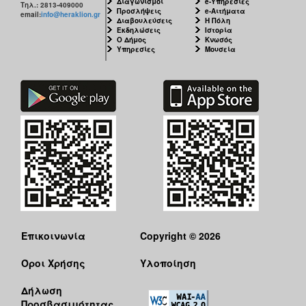
Διαγωνισμοί
e-Υπηρεσίες
Τηλ.: 2813-409000
Προσλήψεις
e-Αιτήματα
email:
info@heraklion.gr
Διαβουλεύσεις
Η Πόλη
Εκδηλώσεις
Ιστορία
Ο Δήμος
Κνωσός
Υπηρεσίες
Μουσεία
Επικοινωνία
Copyright © 2026
Όροι Χρήσης
Υλοποίηση
Δήλωση
Προσβασιμότητας