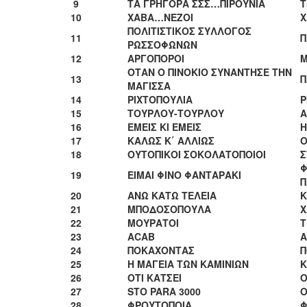
9
ΤΑ ΓΡΗΓΟΡΑ ΣΣΣ…ΠΙΡΟΥΝΙΑ
Τ
ΑΝΘΕΚΤΙΚΗ
10
ΧΑΒΑ…ΝΕΖΟΙ
Χ
ΠΟΛΗ
ΠΟΛΙΤΙΣΤΙΚΟΣ ΣΥΛΛΟΓΟΣ
11
Π
ΡΩΣΣΟΦΩΝΩΝ
12
ΑΡΓΟΠΟΡΟΙ
Μ
ΌΤΑΝ Ο ΠΙΝΟΚΙΟ ΣΥΝΑΝΤΗΣΕ ΤΗΝ
13
Π
ΜΑΓΙΣΣΑ
14
ΡΙΧΤΟΠΟΥΛΙΑ
Ρ
15
ΤΟΥΡΛΟΥ-ΤΟΥΡΛΟΥ
Α
16
ΕΜΕΙΣ ΚΙ ΕΜΕΙΣ
Η
17
ΚΑΛΩΣ Κ΄ ΑΛΛΙΩΣ
Ο
18
ΟΥΤΟΠΙΚΟΙ ΣΟΚΟΛΑΤΟΠΟΙΟΙ
Σ
Φ
19
ΕΙΜΑΙ ΦΙΝΟ ΦΑΝΤΑΡΑΚΙ
Π
20
ΑΝΩ ΚΑΤΩ ΤΕΛΕΙΑ
Κ
21
ΜΠΟΔΟΣΟΠΟΥΛΑ
Χ
22
ΜΟΥΡΑΤΟΙ
Τ
23
ACAB
A
24
ΠΟΚΑΧΟΝΤΑΣ
Π
25
Η ΜΑΓΕΙΑ ΤΩΝ ΚΑΜΙΝΙΩΝ
Κ
26
ΟΤΙ ΚΑΤΣΕΙ
Ο
27
STO PARA 3000
Ο
28
ΦΡΟΥΤΟΠΟΙΑ
Φ