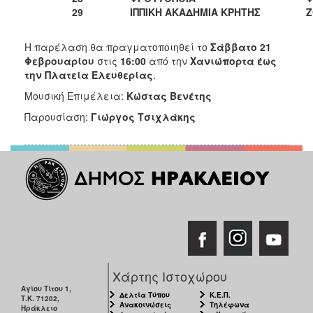
29
ΙΠΠΙΚΗ ΑΚΑΔΗΜΙΑ ΚΡΗΤΗΣ
Ζ
Η παρέλαση θα πραγματοποιηθεί το
Σάββατο 21
Φεβρουαρίου
στις
16:00
από την
Χανιώπορτα έως
την Πλατεία Ελευθερίας
.
Μουσική Επιμέλεια:
Κώστας Βενέτης
Παρουσίαση:
Γιώργος Τσιχλάκης
Χάρτης Ιστοχώρου
Αγίου Τίτου 1,
Δελτία Τύπου
Κ.Ε.Π.
Τ.Κ. 71202,
Ανακοινώσεις
Τηλέφωνα
Ηράκλειο