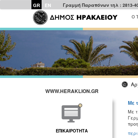
GR
EN
Γραμμή Παραπόνων τηλ : 2813-4
Ο 
Αρ
WWW.HERAKLION.GR
Με 
Με τ
Γερμ
προη
ΕΠΙΚΑΙΡΟΤΗΤΑ
περι