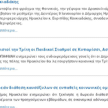
κιαδάκης
υτοψία στο φράγμα της Φοινικιάς, την γέφυρα του Δρακουλιάρη
βησαν το μεσημέρι της Δευτέρας 9 Ιανουαρίου ο Δήμαρχος Ηρ
περιφερειάρχης Ηρακλείου κ. Ευριπίδης Κουκιαδάκης, συνοδευ
Περιφέρειας.
σσότερα...
ιστοί την Τρίτη οι Παιδικοί Σταθμοί σε Κυπαρίσσι, Α
ΠΑΦΜΑΗ ενημερώνει τους ενδιαφερόμενους γονείς ότι οι Δημοτι
ς της πόλης του Ηρακλείου θα λειτουργήσουν κανονικά την Τρίτ
σσότερα...
εάν διάθεση καυσόξυλων σε ευπαθείς κοινωνικές ομ
ήμος Ηρακλείου ενημερώνει ότι ξεκίνησε η δωρεάν διάθε
έματα των προηγούμενων εβδομάδων, σε οικονομικά αδύναμο
σσότερα...