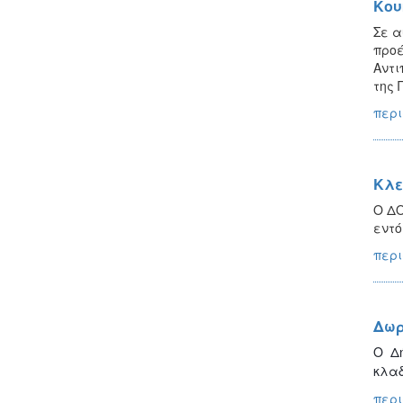
Κου
Σε α
προέ
Αντι
της 
περι
Κλε
Ο ΔΟ
εντό
περι
Δωρ
Ο Δ
κλαδ
περι