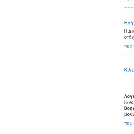
Εργ
Η
Δι
στόχ
περι
Κλε
Λόγ
Ιανο
Βοήθ
μον
περι