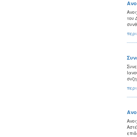
Ανο
Ανοι
του 
συνθ
περι
Συν
Συνε
Ιανο
συζη
περι
Ανο
Ανοι
Αστέ
επιδ