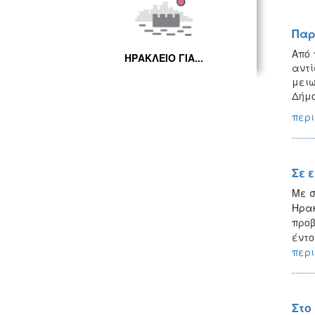
Παρ
Από 
ΗΡΑΚΛΕΙΟ ΓΙΑ...
αντί
μειω
Δήμο
περι
Σε 
Με σ
Ηρακ
προβ
έντο
περι
Στο