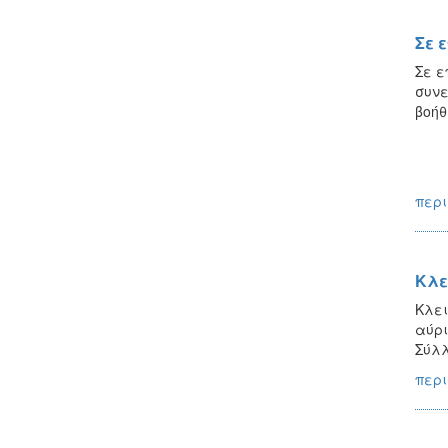
Σε 
Σε ε
συνε
βοήθ
περι
Κλε
Κλει
αύρι
Σύλλ
περι