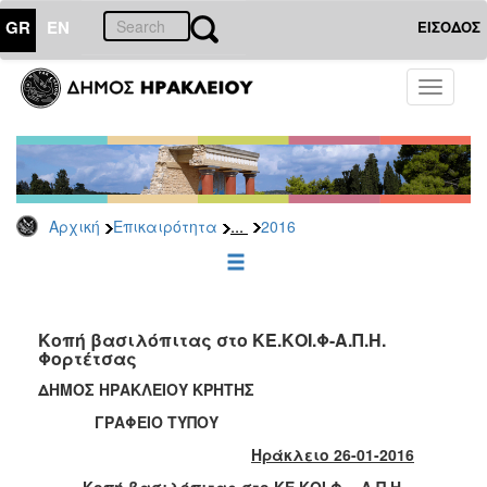
GR
EN
ΕΙΣΟΔΟΣ
ΕΠΙΚΑΙΡΟΤΗΤΑ
Toggle
navigati
Δελτία
Τύπου
Αρχείο
2026
...
Αρχική
Επικαιρότητα
2016
2025
2024
2023
2022
Κοπή βασιλόπιτας στο ΚΕ.ΚΟΙ.Φ-Α.Π.Η.
Φορτέτσας
2021
ΔΗΜΟΣ ΗΡΑΚΛΕΙΟΥ ΚΡΗΤΗΣ
2020
ΓΡΑΦΕΙΟ ΤΥΠΟΥ
2019
Ηράκλειο 26-01-2016
2018
Κοπή βασιλόπιτας στο ΚΕ.ΚΟΙ.Φ. - Α.Π.Η.