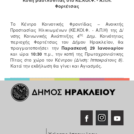
2017
Φορτέτσας
2016
2015
Το Κέντρο Κοινοτικής Φροντίδας – Ανοικτής
Προστασίας Ηλικιωμένων (ΚΕ.ΚΟΙ.Φ. - Α.Π.Η)
της Δ/
2013
ης
νσης Κοινωνικής Ανάπτυξης 4
Δημ. Κοινότητας
2012
περιοχής Φορτέτσας του Δήμου Ηρακλείου, θα
πραγματοποιήσει
την
Παρασκευή 29 Ιανουαρίου
2011
και ώρα
10:30
π.μ., την κοπή της Πρωτοχρονιάτικης
2010
Πίτας στο χώρο του Κέντρου
(Δ/νση: Ιπποκράτους 8)
.
Κατά την εκδήλωση θα γίνει και Αγιασμός.
2006
ΔΗΜΟΤΗΣ
ΕΠΙΣΚΕΠΤΗΣ
ΗΡΑΚΛΕΙΟ
ΓΙΑ...
Χάρτης Ιστοχώρου