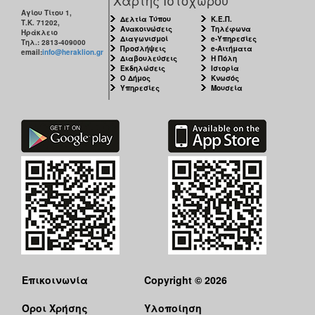
Αγίου Τίτου 1,
Δελτία Τύπου
Κ.Ε.Π.
Τ.Κ. 71202,
Ανακοινώσεις
Τηλέφωνα
Ηράκλειο
Διαγωνισμοί
e-Υπηρεσίες
Τηλ.: 2813-409000
Προσλήψεις
e-Αιτήματα
email:
info@heraklion.gr
Διαβουλεύσεις
Η Πόλη
Εκδηλώσεις
Ιστορία
Ο Δήμος
Κνωσός
Υπηρεσίες
Μουσεία
Επικοινωνία
Copyright © 2026
Όροι Χρήσης
Υλοποίηση