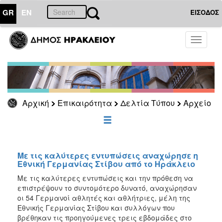
GR
EN
ΕΙΣΟΔΟΣ
ΕΠΙΚΑΙΡΟΤΗΤΑ
Toggle
navigati
Δελτία
Τύπου
Αρχείο
2026
Αρχική
Επικαιρότητα
Δελτία Τύπου
Αρχείο
2025
2024
2023
2022
Με τις καλύτερες εντυπώσεις αναχώρησε η
Εθνική Γερμανίας Στίβου από το Ηράκλειο
2021
Με τις καλύτερες εντυπώσεις και την πρόθεση να
2020
επιστρέψουν το συντομότερο δυνατό, αναχώρησαν
οι 54 Γερμανοί αθλητές και αθλήτριες, μέλη της
2019
Εθνικής Γερμανίας Στίβου και συλλόγων που
2018
βρέθηκαν τις προηγούμενες τρεις εβδομάδες στο