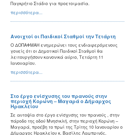
Παγκρήτιο Στάδιο για προετοιμασία.
2017
περισσότερα...
2016
2015
2013
Ανοιχτοί οι Παιδικοί Σταθμοί την Τετάρτη
2012
Ο ΔΟΠΑΦΜΑΗ ενημερώνει τους ενδιαφερόμενους
2011
γονείς ότι οι Δημοτικοί Παιδικοί Σταθμοί θα
λειτουργήσουν κανονικά αύριο, Τετάρτη 11
2010
Ιανουαρίου.
2006
περισσότερα...
Στο έργο ενίσχυσης του πρανούς στην
ΔΗΜΟΤΗΣ
περιοχή Κορώνη – Μαγαρά ο Δήμαρχος
Ηρακλείου
ΕΠΙΣΚΕΠΤΗΣ
Σε αυτοψία στο έργο ενίσχυσης του πρανούς , στην
πάροδο της οδού Μνησικλή, στην περιοχή Κορώνη –
ΗΡΑΚΛΕΙΟ
Μαγαρά, προέβη το πρωί της Τρίτης 10 Ιανουαρίου ο
ΓΙΑ...
Δήμαρχος Ηρακλείου κ. Βασίλης Λαμπρινός,