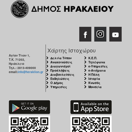
Χάρτης Ιστοχώρου
Αγίου Τίτου 1,
Δελτία Τύπου
Κ.Ε.Π.
Τ.Κ. 71202,
Ανακοινώσεις
Τηλέφωνα
Ηράκλειο
Διαγωνισμοί
e-Υπηρεσίες
Τηλ.: 2813-409000
Προσλήψεις
e-Αιτήματα
email:
info@heraklion.gr
Διαβουλεύσεις
Η Πόλη
Εκδηλώσεις
Ιστορία
Ο Δήμος
Κνωσός
Υπηρεσίες
Μουσεία