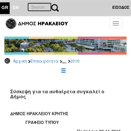
GR
EN
ΕΙΣΟΔΟΣ
ΕΠΙΚΑΙΡΟΤΗΤΑ
Toggle
navigati
Δελτία
Τύπου
Αρχείο
2026
...
Αρχική
Επικαιρότητα
2016
2025
2024
2023
2022
Σύσκεψη για τα αυθαίρετα συγκαλεί ο
Δήμος
2021
2020
ΔΗΜΟΣ ΗΡΑΚΛΕΙΟΥ ΚΡΗΤΗΣ
2019
ΓΡΑΦΕΙΟ ΤΥΠΟΥ
2018
Ηράκλειο 29-11-2016