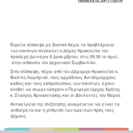
2017
2016
2015
2013
2012
Ευρεία σύσκεψη με βασικό θέμα τα προβλήματα
2011
των οικιστών συγκαλεί ο Δήμος Ηρακλείου την
προσεχή Δευτέρα 5 Δεκεμβρίου, στις 09.30 το πρωί,
2010
στην αίθουσα του Δημοτικού Συμβουλίου.
2006
Στην σύσκεψη, πέρα από τον Δήμαρχο Ηρακλείου κ.
Βασίλη Λαμπρινό, τους αρμόδιους Αντιδημάρχους
καθώς και τους εκπροσώπους των οικιστών, έχουν
κληθεί να συμμετάσχουν ο Περιφερειάρχης Κρήτης
κ. Σταύρος Αρναουτάκης και οι βουλευτές του Νομού.
ΔΗΜΟΤΗΣ
Αντικείμενο της συζήτησης αναμένεται να είναι τα
ΕΠΙΣΚΕΠΤΗΣ
αυθαίρετα και η ρύθμιση των οφειλών προς τους
Δήμους.
ΗΡΑΚΛΕΙΟ
ΓΙΑ...