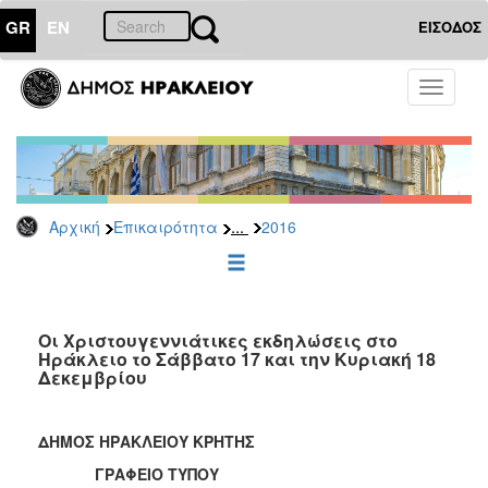
GR
EN
ΕΙΣΟΔΟΣ
ΕΠΙΚΑΙΡΟΤΗΤΑ
Toggle
navigati
Δελτία
Τύπου
Αρχείο
2026
...
Αρχική
Επικαιρότητα
2016
2025
2024
2023
2022
Οι Χριστουγεννιάτικες εκδηλώσεις στο
Ηράκλειο το Σάββατο 17 και την Κυριακή 18
2021
Δεκεμβρίου
2020
2019
ΔΗΜΟΣ ΗΡΑΚΛΕΙΟΥ ΚΡΗΤΗΣ
2018
ΓΡΑΦΕΙΟ ΤΥΠΟΥ