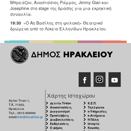
Μπρεάζου, Αναστάσιος Ράμμος, Jimmy Gian και
Josephine στο stage της δράσης για μια εκρηκτική
συναυλία.
19:30
«Ο Άη Βασίλης στη φυλακή» Θεατρικό
δρώμενο από το Λύκειο Ελληνίδων Ηρακλείου.
Χάρτης Ιστοχώρου
Αγίου Τίτου 1,
Δελτία Τύπου
Κ.Ε.Π.
Τ.Κ. 71202,
Ανακοινώσεις
Τηλέφωνα
Ηράκλειο
Διαγωνισμοί
e-Υπηρεσίες
Τηλ.: 2813-409000
Προσλήψεις
e-Αιτήματα
email:
info@heraklion.gr
Διαβουλεύσεις
Η Πόλη
Εκδηλώσεις
Ιστορία
Ο Δήμος
Κνωσός