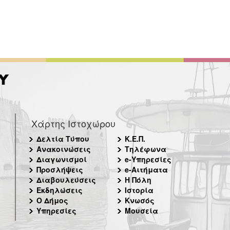
Χάρτης Ιστοχώρου
Δελτία Τύπου
Κ.Ε.Π.
Ανακοινώσεις
Τηλέφωνα
Διαγωνισμοί
e-Υπηρεσίες
Προσλήψεις
e-Αιτήματα
Διαβουλεύσεις
Η Πόλη
Εκδηλώσεις
Ιστορία
Ο Δήμος
Κνωσός
Υπηρεσίες
Μουσεία