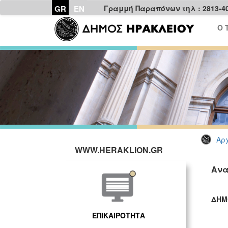
GR
EN
Γραμμή Παραπόνων τηλ : 2813-4
Ο 
Αρχ
WWW.HERAKLION.GR
Ανα
ΔΗΜ
ΓΡ
ΕΠΙΚΑΙΡΟΤΗΤΑ