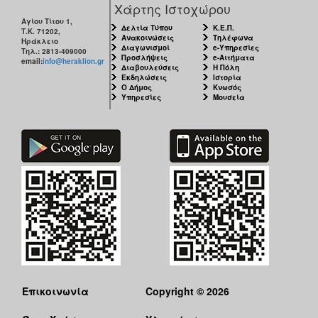
Χάρτης Ιστοχώρου
Αγίου Τίτου 1,
Δελτία Τύπου
Κ.Ε.Π.
Τ.Κ. 71202,
Ανακοινώσεις
Τηλέφωνα
Ηράκλειο
Διαγωνισμοί
e-Υπηρεσίες
Τηλ.: 2813-409000
Προσλήψεις
e-Αιτήματα
email:
info@heraklion.gr
Διαβουλεύσεις
Η Πόλη
Εκδηλώσεις
Ιστορία
Ο Δήμος
Κνωσός
Υπηρεσίες
Μουσεία
Επικοινωνία
Copyright © 2026