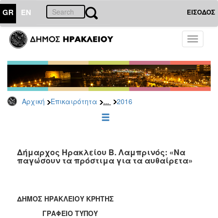
GR
EN
ΕΙΣΟΔΟΣ
ΕΠΙΚΑΙΡΟΤΗΤΑ
Toggle
navigati
Δελτία
Τύπου
Αρχείο
2026
...
Αρχική
Επικαιρότητα
2016
2025
2024
2023
2022
Δήμαρχος Ηρακλείου Β. Λαμπρινός: «Να
παγώσουν τα πρόστιμα για τα αυθαίρετα»
2021
2020
2019
ΔΗΜΟΣ ΗΡΑΚΛΕΙΟΥ ΚΡΗΤΗΣ
2018
ΓΡΑΦΕΙΟ ΤΥΠΟΥ