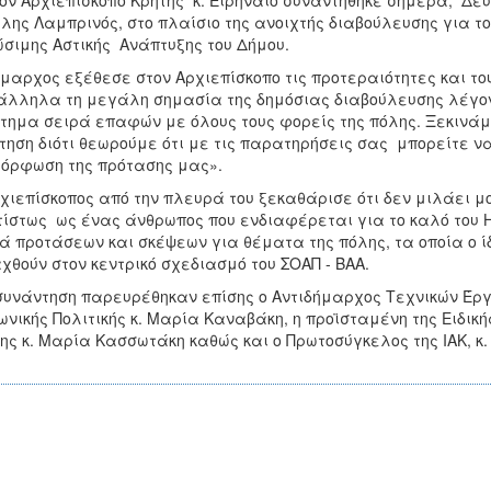
ον Αρχιεπίσκοπο Κρήτης κ. Ειρηναίο συναντήθηκε σήμερα, Δευ
λης Λαμπρινός, στο πλαίσιο της ανοιχτής διαβούλευσης για 
ώσιμης Αστικής Ανάπτυξης του Δήμου.
μαρχος εξέθεσε στον Αρχιεπίσκοπο τις προτεραιότητες και το
λληλα τη μεγάλη σημασία της δημόσιας διαβούλευσης λέγο
τημα σειρά επαφών με όλους τους φορείς της πόλης. Ξεκινάμ
τηση διότι θεωρούμε ότι με τις παρατηρήσεις σας μπορείτε ν
όρφωση της πρότασης μας».
χιεπίσκοπος από την πλευρά του ξεκαθάρισε ότι δεν μιλάει 
ίστως ως ένας άνθρωπος που ενδιαφέρεται για το καλό του 
ά προτάσεων και σκέψεων για θέματα της πόλης, τα οποία ο ίδ
χθούν στον κεντρικό σχεδιασμό του ΣΟΑΠ - ΒΑΑ.
συνάντηση παρευρέθηκαν επίσης ο Αντιδήμαρχος Τεχνικών Έργ
ωνικής Πολιτικής κ. Μαρία Καναβάκη, η προϊσταμένη της Ειδικ
ης κ. Μαρία Κασσωτάκη καθώς και ο Πρωτοσύγκελος της ΙΑΚ, κ.