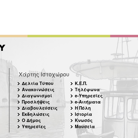
Χάρτης Ιστοχώρου
Δελτία Τύπου
Κ.Ε.Π.
Ανακοινώσεις
Τηλέφωνα
Διαγωνισμοί
e-Υπηρεσίες
Προσλήψεις
e-Αιτήματα
Διαβουλεύσεις
Η Πόλη
Εκδηλώσεις
Ιστορία
Ο Δήμος
Κνωσός
Υπηρεσίες
Μουσεία