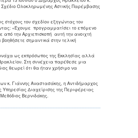
τέρα 13 Ιουνίου ο Δήμαρχος Ηρακλείου κ.
το Σχέδιο Ολοκληρωμένης Αστικής Παρέμβασης
υς στόχους του σχεδίου εξηγώντας του
ντας: «Έχουμε προγραμματίσει το επόμενο
ε από την Αρχιεπισκοπή αυτή την ανοιχτή
α βοηθήσετε σημαντικά στην τελική
μονάχα ως εκπρόσωπος της Εκκλησίας αλλά
Ηρακλείου. Στη συνέχεια παρέθεσε μια
ιος θεωρεί ότι θα ήταν χρήσιμο να
ων κ. Γιάννης Αναστασάκης, η Αντιδήμαρχος
ής Υπηρεσίας Διαχείρισης της Περιφέρειας
 Μεθόδιος Βερνιδάκης.