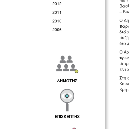
Με τ
2012
Βασί
– Βι
2011
Ο Δή
2010
παρά
2006
διάσ
συζή
διαμ
Ο Αρ
πρωτ
σειρ
εντα
Στη 
ΔΗΜΟΤΗΣ
Κοιν
Κρήτ
ΕΠΙΣΚΕΠΤΗΣ