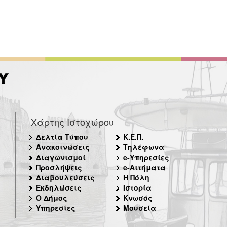
Χάρτης Ιστοχώρου
Δελτία Τύπου
Κ.Ε.Π.
Ανακοινώσεις
Τηλέφωνα
Διαγωνισμοί
e-Υπηρεσίες
Προσλήψεις
e-Αιτήματα
Διαβουλεύσεις
Η Πόλη
Εκδηλώσεις
Ιστορία
Ο Δήμος
Κνωσός
Υπηρεσίες
Μουσεία