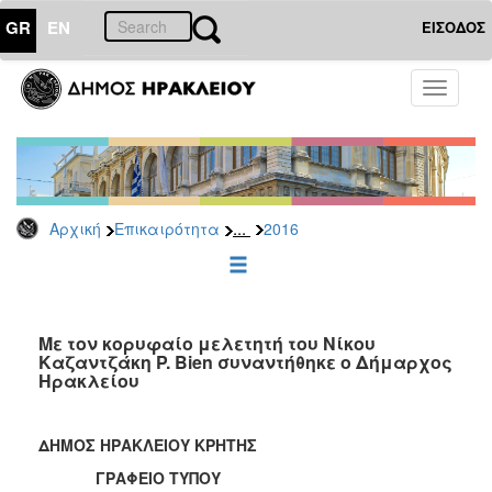
GR
EN
ΕΙΣΟΔΟΣ
ΕΠΙΚΑΙΡΟΤΗΤΑ
Toggle
navigati
Δελτία
Τύπου
Αρχείο
2026
...
Αρχική
Επικαιρότητα
2016
2025
2024
2023
2022
Με τον κορυφαίο μελετητή του Νίκου
Καζαντζάκη P. Bien συναντήθηκε ο Δήμαρχος
2021
Ηρακλείου
2020
2019
ΔΗΜΟΣ ΗΡΑΚΛΕΙΟΥ ΚΡΗΤΗΣ
2018
ΓΡΑΦΕΙΟ ΤΥΠΟΥ