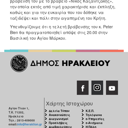
βράβευση του με το βραβείο «Νίκος Καζαντζάκης»,
την οποία εκτός από τιμή χαρακτήρισε και έκπληξη,
καθώς και για την ευκαιρία που του δόθηκε να
ταξιδέψει και πάλι στην αγαπημένη του Κρήτη.
Υπενθυμίζουμε ότι η τελετή βράβευσης του κ. Peter
Bien θα πραγματοποιηθεί απόψε στις 20.00 στην
Βασιλική του Αγίου Μάρκου.
Χάρτης Ιστοχώρου
Αγίου Τίτου 1,
Δελτία Τύπου
Κ.Ε.Π.
Τ.Κ. 71202,
Ανακοινώσεις
Τηλέφωνα
Ηράκλειο
Διαγωνισμοί
e-Υπηρεσίες
Τηλ.: 2813-409000
Προσλήψεις
e-Αιτήματα
email:
info@heraklion.gr
Διαβουλεύσεις
Η Πόλη