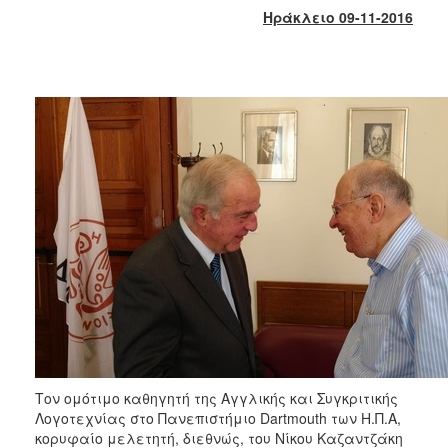
2017
Ηράκλειο 09-11-2016
2016
2015
2013
2012
2011
2010
2006
ΔΗΜΟΤΗΣ
ΕΠΙΣΚΕΠΤΗΣ
Τον ομότιμο καθηγητή της Αγγλικής και Συγκριτικής
ΗΡΑΚΛΕΙΟ
Λογοτεχνίας στο Πανεπιστήμιο Dartmouth των Η.Π.Α,
ΓΙΑ...
κορυφαίο μελετητή, διεθνώς, του Νίκου Καζαντζάκη