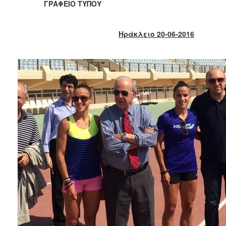
ΓΡΑΦΕΙΟ ΤΥΠΟΥ
2017
2016
Ηράκλειο 20-06-2016
2015
2013
2012
2011
2010
2006
ΔΗΜΟΤΗΣ
ΕΠΙΣΚΕΠΤΗΣ
ΗΡΑΚΛΕΙΟ
ΓΙΑ...