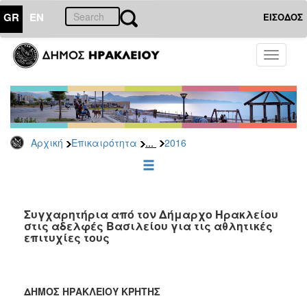
GR
EN
ΕΙΣΟΔΟΣ
ΕΠΙΚΑΙΡΟΤΗΤΑ
Toggle
navigati
Δελτία
Τύπου
Αρχείο
2026
...
Αρχική
Επικαιρότητα
2016
2025
2024
2023
2022
Συγχαρητήρια από τον Δήμαρχο Ηρακλείου
στις αδελφές Βασιλείου για τις αθλητικές
2021
επιτυχίες τους
2020
2019
ΔΗΜΟΣ ΗΡΑΚΛΕΙΟΥ ΚΡΗΤΗΣ
2018