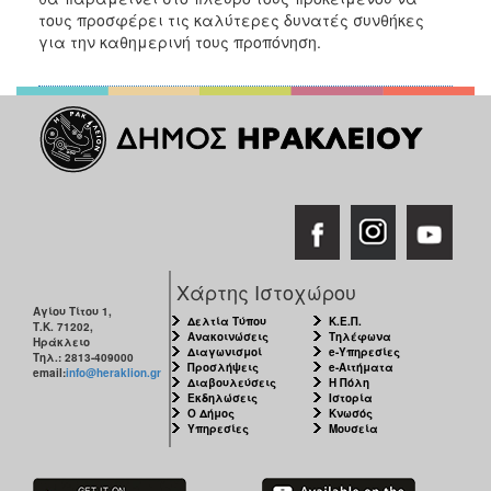
τους προσφέρει τις καλύτερες δυνατές συνθήκες
για την καθημερινή τους προπόνηση.
Χάρτης Ιστοχώρου
Αγίου Τίτου 1,
Δελτία Τύπου
Κ.Ε.Π.
Τ.Κ. 71202,
Ανακοινώσεις
Τηλέφωνα
Ηράκλειο
Διαγωνισμοί
e-Υπηρεσίες
Τηλ.: 2813-409000
Προσλήψεις
e-Αιτήματα
email:
info@heraklion.gr
Διαβουλεύσεις
Η Πόλη
Εκδηλώσεις
Ιστορία
Ο Δήμος
Κνωσός
Υπηρεσίες
Μουσεία