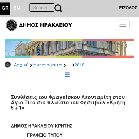
GR
EN
ΕΙΣΟΔΟΣ
ΕΠΙΚΑΙΡΟΤΗΤΑ
Toggle
navigati
Δελτία
Τύπου
Αρχείο
2026
...
Αρχική
Επικαιρότητα
2016
2025
2024
2023
2022
Συνθέσεις του Φραγκίσκου Λεονταρίτη στον
Άγιο Τίτο στο πλαίσιο του Φεστιβάλ «Κρήτη
2021
5 + 1»
2020
2019
ΔΗΜΟΣ ΗΡΑΚΛΕΙΟΥ ΚΡΗΤΗΣ
2018
ΓΡΑΦΕΙΟ ΤΥΠΟΥ