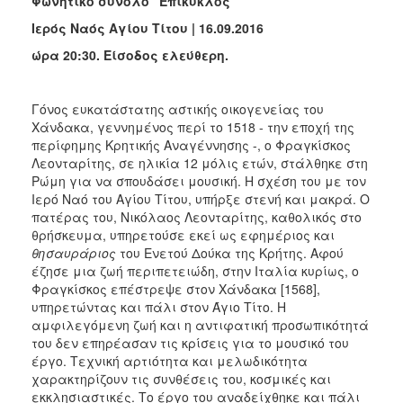
Φωνητικό σύνολο “Επίκυκλος”
Ιερός Ναός Αγίου Τίτου | 16.09.2016
ώρα 20:30. Είσοδος ελεύθερη.
Γόνος ευκατάστατης αστικής οικογενείας του
Χάνδακα, γεννημένος περί το 1518 - την εποχή της
περίφημης Κρητικής Αναγέννησης -, ο Φραγκίσκος
Λεονταρίτης, σε ηλικία 12 μόλις ετών, στάλθηκε στη
Ρώμη για να σπουδάσει μουσική. Η σχέση του με τον
Ιερό Ναό του Αγίου Τίτου, υπήρξε στενή και μακρά. Ο
πατέρας του, Νικόλαος Λεονταρίτης, καθολικός στο
θρήσκευμα, υπηρετούσε εκεί ως εφημέριος και
θησαυράριος
του Ενετού Δούκα της Κρήτης. Αφού
έζησε μια ζωή περιπετειώδη, στην Ιταλία κυρίως, ο
Φραγκίσκος επέστρεψε στον Χάνδακα [1568],
υπηρετώντας και πάλι στον Άγιο Τίτο. Η
αμφιλεγόμενη ζωή και η αντιφατική προσωπικότητά
του δεν επηρέασαν τις κρίσεις για το μουσικό του
έργο. Τεχνική αρτιότητα και μελωδικότητα
χαρακτηρίζουν τις συνθέσεις του, κοσμικές και
εκκλησιαστικές. Το έργο του αναδείχθηκε και πάλι