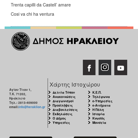
Trenta capilli da Castell’ amare
Cosi va chi ha ventura
Χάρτης Ιστοχώρου
Αγίου Τίτου 1,
Δελτία Τύπου
Κ.Ε.Π.
Τ.Κ. 71202,
Ανακοινώσεις
Τηλέφωνα
Ηράκλειο
Διαγωνισμοί
e-Υπηρεσίες
Τηλ.: 2813-409000
Προσλήψεις
e-Αιτήματα
email:
info@heraklion.gr
Διαβουλεύσεις
Η Πόλη
Εκδηλώσεις
Ιστορία
Ο Δήμος
Κνωσός
Υπηρεσίες
Μουσεία