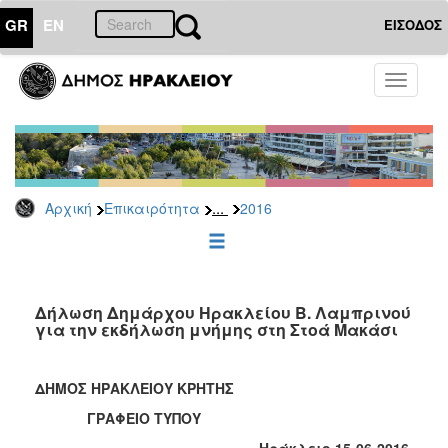
GR
EN
ΕΙΣΟΔΟΣ
ΕΠΙΚΑΙΡΟΤΗΤΑ
Toggle
navigati
Δελτία
Τύπου
Αρχείο
2026
...
Αρχική
Επικαιρότητα
2016
2025
2024
2023
2022
Δήλωση Δημάρχου Ηρακλείου Β. Λαμπρινού
για την εκδήλωση μνήμης στη Στοά Μακάσι
2021
2020
ΔΗΜΟΣ ΗΡΑΚΛΕΙΟΥ ΚΡΗΤΗΣ
2019
ΓΡΑΦΕΙΟ ΤΥΠΟΥ
2018
Ηράκλειο 15-06-2016