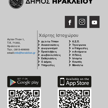
Χάρτης Ιστοχώρου
Αγίου Τίτου 1,
Δελτία Τύπου
Κ.Ε.Π.
Τ.Κ. 71202,
Ανακοινώσεις
Τηλέφωνα
Ηράκλειο
Διαγωνισμοί
e-Υπηρεσίες
Τηλ.: 2813-409000
Προσλήψεις
e-Αιτήματα
email:
info@heraklion.gr
Διαβουλεύσεις
Η Πόλη
Εκδηλώσεις
Ιστορία
Ο Δήμος
Κνωσός
Υπηρεσίες
Μουσεία