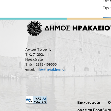
Την 
Την 
Αγίου Τίτου 1,
Τ.Κ. 71202,
Ηράκλειο
Τηλ.: 2813-409000
email:
info@heraklion.gr
Επικοινωνία
Ό
Δήλωση Προσβασ