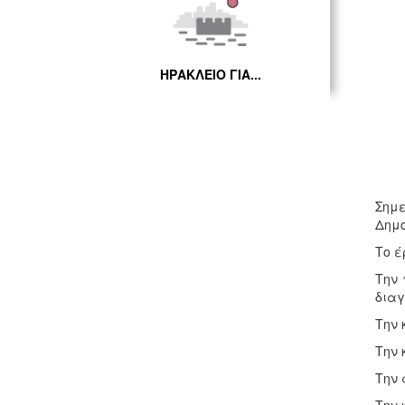
ΗΡΑΚΛΕΙΟ ΓΙΑ...
Σημε
Δημο
Το έ
Την 
διαγ
Την 
Την 
Την 