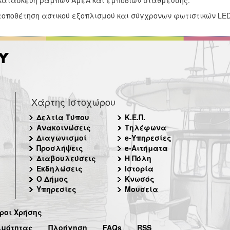
κατασκευή ραμπών ΑμεΑ και εμποδίων στάθμευσης.
τοποθέτηση αστικού εξοπλισμού και σύγχρονων φωτιστικών LED
Χάρτης Ιστοχώρου
Δελτία Τύπου
Κ.Ε.Π.
Ανακοινώσεις
Τηλέφωνα
Διαγωνισμοί
e-Υπηρεσίες
Προσλήψεις
e-Αιτήματα
Διαβουλεύσεις
Η Πόλη
Εκδηλώσεις
Ιστορία
Ο Δήμος
Κνωσός
Υπηρεσίες
Μουσεία
ροι Χρήσης
ιμότητας
Πλοήγηση
FAQs
RSS