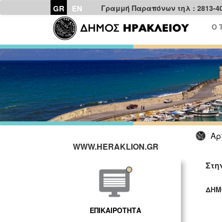
GR
EN
Γραμμή Παραπόνων τηλ : 2813-4
Ο 
Αρ
WWW.HERAKLION.GR
Στη
ΔΗΜ
ΓΡ
ΕΠΙΚΑΙΡΟΤΗΤΑ