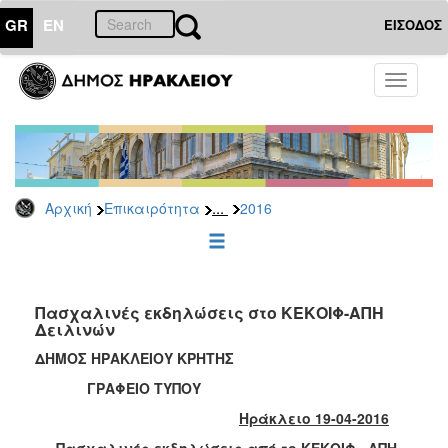
GR
EN
ΕΙΣΟΔΟΣ
ΕΠΙΚΑΙΡΟΤΗΤΑ
Toggle
navigati
Δελτία
Τύπου
Αρχείο
2026
...
Αρχική
Επικαιρότητα
2016
2025
2024
2023
2022
Πασχαλινές εκδηλώσεις στο ΚΕΚΟΙΦ-ΑΠΗ
Δειλινών
2021
ΔΗΜΟΣ ΗΡΑΚΛΕΙΟΥ ΚΡΗΤΗΣ
2020
ΓΡΑΦΕΙΟ ΤΥΠΟΥ
2019
Ηράκλειο 19-04-2016
2018
Πασχαλινές εκδηλώσεις από το ΚΕΚΟΙΦ –ΑΠΗ