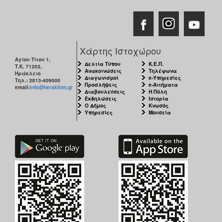
Χάρτης Ιστοχώρου
Αγίου Τίτου 1,
Δελτία Τύπου
Κ.Ε.Π.
Τ.Κ. 71202,
Ανακοινώσεις
Τηλέφωνα
Ηράκλειο
Διαγωνισμοί
e-Υπηρεσίες
Τηλ.: 2813-409000
Προσλήψεις
e-Αιτήματα
email:
info@heraklion.gr
Διαβουλεύσεις
Η Πόλη
Εκδηλώσεις
Ιστορία
Ο Δήμος
Κνωσός
Υπηρεσίες
Μουσεία