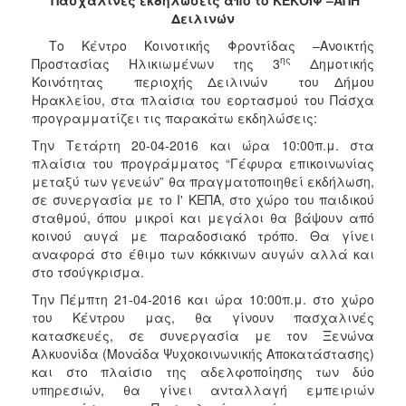
2017
Δειλινών
2016
Το Κέντρο Κοινοτικής Φροντίδας –Ανοικτής
ης
Προστασίας Ηλικιωμένων της 3
Δημοτικής
2015
Κοινότητας περιοχής Δειλινών του Δήμου
2013
Ηρακλείου, στα πλαίσια του εορτασμού του Πάσχα
προγραμματίζει τις παρακάτω εκδηλώσεις:
2012
Την Τετάρτη 20-04-2016 και ώρα 10:00π.μ. στα
2011
πλαίσια του προγράμματος “Γέφυρα επικοινωνίας
2010
μεταξύ των γενεών” θα πραγματοποιηθεί εκδήλωση,
σε συνεργασία με το Ι' ΚΕΠΑ, στο χώρο του παιδικού
2006
σταθμού, όπου μικροί και μεγάλοι θα βάψουν από
κοινού αυγά με παραδοσιακό τρόπο. Θα γίνει
αναφορά στο έθιμο των κόκκινων αυγών αλλά και
στο τσούγκρισμα.
ΔΗΜΟΤΗΣ
Την Πέμπτη 21-04-2016 και ώρα 10:00π.μ. στο χώρο
του Κέντρου μας, θα γίνουν πασχαλινές
ΕΠΙΣΚΕΠΤΗΣ
κατασκευές, σε συνεργασία με τον Ξενώνα
Αλκυονίδα (Μονάδα Ψυχοκοινωνικής Αποκατάστασης)
και στο πλαίσιο της αδελφοποίησης των δύο
ΗΡΑΚΛΕΙΟ
ΓΙΑ...
υπηρεσιών, θα γίνει ανταλλαγή εμπειριών