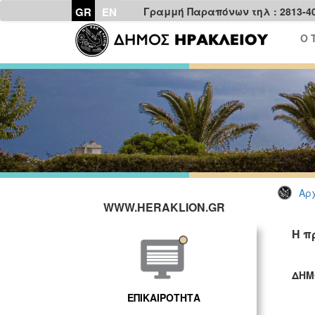
GR
EN
Γραμμή Παραπόνων τηλ : 2813-4
Ο 
Αρχ
WWW.HERAKLION.GR
Η π
ΔΗΜ
ΓΡ
ΕΠΙΚΑΙΡΟΤΗΤΑ