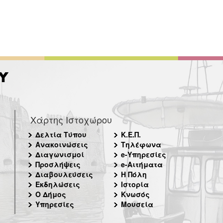
Χάρτης Ιστοχώρου
Δελτία Τύπου
Κ.Ε.Π.
Ανακοινώσεις
Τηλέφωνα
Διαγωνισμοί
e-Υπηρεσίες
Προσλήψεις
e-Αιτήματα
Διαβουλεύσεις
Η Πόλη
Εκδηλώσεις
Ιστορία
Ο Δήμος
Κνωσός
Υπηρεσίες
Μουσεία