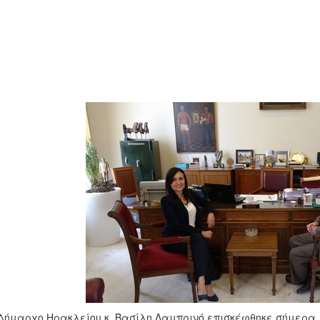
Δήμαρχο Ηρακλείου κ. Βασίλη Λαμπρινό επισκέφθηκε σήμερα, 