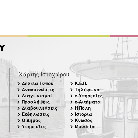
Χάρτης Ιστοχώρου
Δελτία Τύπου
Κ.Ε.Π.
Ανακοινώσεις
Τηλέφωνα
Διαγωνισμοί
e-Υπηρεσίες
Προσλήψεις
e-Αιτήματα
Διαβουλεύσεις
Η Πόλη
Εκδηλώσεις
Ιστορία
Ο Δήμος
Κνωσός
Υπηρεσίες
Μουσεία