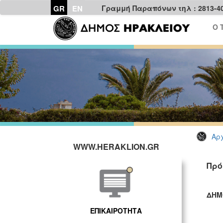
GR
EN
Γραμμή Παραπόνων τηλ : 2813-4
Ο 
Αρχ
WWW.HERAKLION.GR
Πρό
ΔΗΜ
ΓΡ
ΕΠΙΚΑΙΡΟΤΗΤΑ