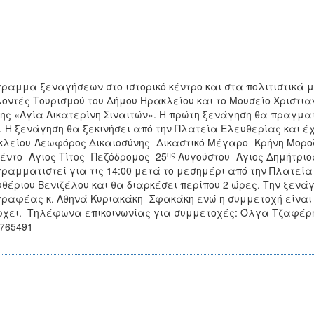
ραμμα ξεναγήσεων στο ιστορικό κέντρο και στα πολιτιστικά 
οντές Τουρισμού του Δήμου Ηρακλείου και το Μουσείο Χριστια
ης «Αγία Αικατερίνη Σιναιτών». Η πρώτη ξενάγηση θα πραγμα
. Η ξενάγηση θα ξεκινήσει από την Πλατεία Ελευθερίας και έχ
λείου-Λεωφόρος Δικαιοσύνης- Δικαστικό Μέγαρο- Κρήνη Μοροζί
ης
έντο- Άγιος Τίτος- Πεζόδρομος 25
Αυγούστου- Άγιος Δημήτριος
ραμματιστεί για τις 14:00 μετά το μεσημέρι από την Πλατεί
θέριου Βενιζέλου και θα διαρκέσει περίπου 2 ώρες. Την ξενά
ραφέας κ. Αθηνά Κυριακάκη- Σφακάκη ενώ η συμμετοχή είναι
χει. Τηλέφωνα επικοινωνίας για συμμετοχές: Όλγα Τζαφέρη
765491