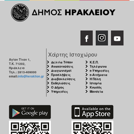
Χάρτης Ιστοχώρου
Αγίου Τίτου 1,
Δελτία Τύπου
Κ.Ε.Π.
Τ.Κ. 71202,
Ανακοινώσεις
Τηλέφωνα
Ηράκλειο
Διαγωνισμοί
e-Υπηρεσίες
Τηλ.: 2813-409000
Προσλήψεις
e-Αιτήματα
email:
info@heraklion.gr
Διαβουλεύσεις
Η Πόλη
Εκδηλώσεις
Ιστορία
Ο Δήμος
Κνωσός
Υπηρεσίες
Μουσεία