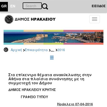
GR
EN
ΕΙΣΟΔΟΣ
ΕΠΙΚΑΙΡΟΤΗΤΑ
Toggle
navigati
Δελτία
Τύπου
Αρχείο
2026
...
Αρχική
Επικαιρότητα
2016
2025
2024
2023
2022
Στο επίκεντρο θέματα ανακύκλωσης στην
Αθήνα στα πλαίσια συνάντησης με τη
2021
συμμετοχή του Δήμου
2020
ΔΗΜΟΣ ΗΡΑΚΛΕΙΟΥ ΚΡΗΤΗΣ
2019
ΓΡΑΦΕΙΟ ΤΥΠΟΥ
2018
Ηράκλειο 07-04-2016