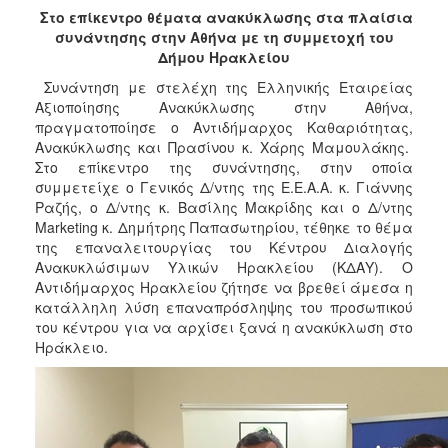
2017
Στο επίκεντρο θέματα ανακύκλωσης στα πλαίσια
συνάντησης στην Αθήνα με τη συμμετοχή του
2016
Δήμου Ηρακλείου
2015
Συνάντηση με στελέχη της Ελληνικής Εταιρείας
2013
Αξιοποίησης Ανακύκλωσης στην Αθήνα,
πραγματοποίησε ο Αντιδήμαρχος Καθαριότητας,
2012
Ανακύκλωσης και Πρασίνου κ. Χάρης Μαμουλάκης.
2011
Στο επίκεντρο της συνάντησης, στην οποία
συμμετείχε ο Γενικός Δ/ντης της Ε.Ε.Α.Α. κ. Γιάννης
2010
Ραζής, ο Δ/ντης κ. Βασίλης Μακρίδης και ο Δ/ντης
2006
Marketing κ. Δημήτρης Παπασωτηρίου, τέθηκε το θέμα
της επαναλειτουργίας του Κέντρου Διαλογής
Ανακυκλώσιμων Υλικών Ηρακλείου (ΚΔΑΥ). Ο
Αντιδήμαρχος Ηρακλείου ζήτησε να βρεθεί άμεσα η
κατάλληλη λύση επαναπρόσληψης του προσωπικού
ΔΗΜΟΤΗΣ
του κέντρου για να αρχίσει ξανά η ανακύκλωση στο
Ηράκλειο.
ΕΠΙΣΚΕΠΤΗΣ
ΗΡΑΚΛΕΙΟ
ΓΙΑ...