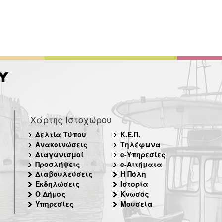
Χάρτης Ιστοχώρου
Δελτία Τύπου
Κ.Ε.Π.
Ανακοινώσεις
Τηλέφωνα
Διαγωνισμοί
e-Υπηρεσίες
Προσλήψεις
e-Αιτήματα
Διαβουλεύσεις
Η Πόλη
Εκδηλώσεις
Ιστορία
Ο Δήμος
Κνωσός
Υπηρεσίες
Μουσεία