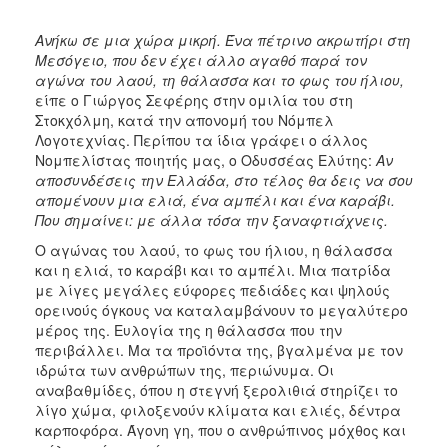
Ανήκω σε μια χώρα μικρή. Ένα πέτρινο ακρωτήρι στη
Μεσόγειο, που δεν έχει άλλο αγαθό παρά τον
αγώνα του λαού, τη θάλασσα και το φως του ήλιου,
είπε ο Γιώργος Σεφέρης στην ομιλία του στη
Στοκχόλμη, κατά την απονομή του Νόμπελ
Λογοτεχνίας. Περίπου τα ίδια γράφει ο άλλος
Νομπελίστας ποιητής μας, ο Οδυσσέας Ελύτης:
Αν
αποσυνδέσεις την Ελλάδα, στο τέλος θα δεις να σου
απομένουν μια ελιά, ένα αμπέλι και ένα καράβι.
Που σημαίνει: με άλλα τόσα την ξαναφτιάχνεις.
Ο αγώνας του λαού, το φως του ήλιου, η θάλασσα
και η ελιά, το καράβι και το αμπέλι. Μια πατρίδα
με λίγες μεγάλες εύφορες πεδιάδες και ψηλούς
ορεινούς όγκους να καταλαμβάνουν το μεγαλύτερο
μέρος της. Ευλογία της η θάλασσα που την
περιβάλλει. Μα τα προϊόντα της, βγαλμένα με τον
ιδρώτα των ανθρώπων της, περιώνυμα. Οι
αναβαθμίδες, όπου η στεγνή ξερολιθιά στηρίζει το
λίγο χώμα, φιλοξενούν κλίματα και ελιές, δέντρα
καρποφόρα. Άγονη γη, που ο ανθρώπινος μόχθος και