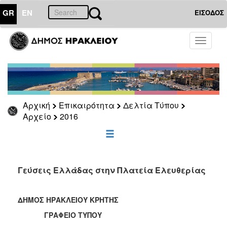
GR
EN
ΕΙΣΟΔΟΣ
ΕΠΙΚΑΙΡΟΤΗΤΑ
Toggle
navigati
Δελτία
Τύπου
Αρχείο
2026
Αρχική
Επικαιρότητα
Δελτία Τύπου
2025
Αρχείο
2016
2024
2023
2022
Γεύσεις Ελλάδας στην Πλατεία Ελευθερίας
2021
2020
ΔΗΜΟΣ ΗΡΑΚΛΕΙΟΥ ΚΡΗΤΗΣ
2019
ΓΡΑΦΕΙΟ ΤΥΠΟΥ
2018