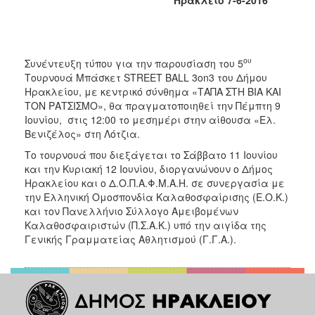
2017
2016
2015
ου
Συνέντευξη τύπου για την παρουσίαση του 5
2013
Τουρνουά Μπάσκετ STREET BALL 3on3 του Δήμου
Ηρακλείου, με κεντρικό σύνθημα «ΤΑΠΑ ΣΤΗ ΒΙΑ ΚΑΙ
2012
ΤΟΝ ΡΑΤΣΙΣΜΟ», θα πραγματοποιηθεί την Πέμπτη 9
2011
Ιουνίου, στις 12:00 το μεσημέρι στην αίθουσα «Ελ.
Βενιζέλος» στη Λότζια.
2010
Το τουρνουά που διεξάγεται το Σάββατο 11 Ιουνίου
2006
και την Κυριακή 12 Ιουνίου, διοργανώνουν ο Δήμος
Ηρακλείου και ο Δ.Ο.Π.Α.Φ.Μ.Α.Η. σε συνεργασία με
την Ελληνική Ομοσπονδία Καλαθοσφαίρισης (Ε.Ο.Κ.)
και τον Πανελλήνιο Σύλλογο Αμειβομένων
Καλαθοσφαιριστών (Π.Σ.Α.Κ.) υπό την αιγίδα της
ΔΗΜΟΤΗΣ
Γενικής Γραμματείας Αθλητισμού (Γ.Γ.Α.).
ΕΠΙΣΚΕΠΤΗΣ
ΗΡΑΚΛΕΙΟ
ΓΙΑ...