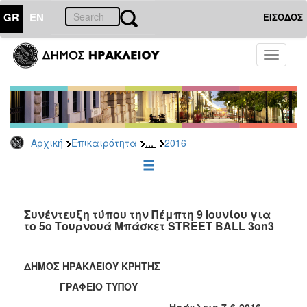
GR
EN
ΕΙΣΟΔΟΣ
ΕΠΙΚΑΙΡΟΤΗΤΑ
Toggle
navigati
Δελτία
Τύπου
Αρχείο
2026
...
Αρχική
Επικαιρότητα
2016
2025
2024
2023
2022
Συνέντευξη τύπου την Πέμπτη 9 Ιουνίου για
το 5ο Τουρνουά Μπάσκετ STREET BALL 3on3
2021
2020
ΔΗΜΟΣ ΗΡΑΚΛΕΙΟΥ ΚΡΗΤΗΣ
2019
ΓΡΑΦΕΙΟ ΤΥΠΟΥ
2018
Ηράκλειο 7-6-2016