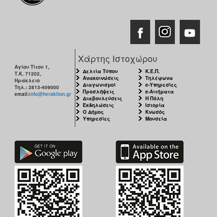
Χάρτης Ιστοχώρου
Αγίου Τίτου 1,
Δελτία Τύπου
Κ.Ε.Π.
Τ.Κ. 71202,
Ανακοινώσεις
Τηλέφωνα
Ηράκλειο
Διαγωνισμοί
e-Υπηρεσίες
Τηλ.: 2813-409000
Προσλήψεις
e-Αιτήματα
email:
info@heraklion.gr
Διαβουλεύσεις
Η Πόλη
Εκδηλώσεις
Ιστορία
Ο Δήμος
Κνωσός
Υπηρεσίες
Μουσεία