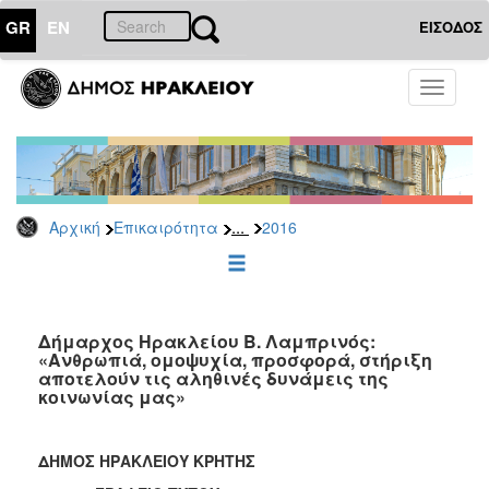
GR
EN
ΕΙΣΟΔΟΣ
ΕΠΙΚΑΙΡΟΤΗΤΑ
Toggle
navigati
Δελτία
Τύπου
Αρχείο
2026
...
Αρχική
Επικαιρότητα
2016
2025
2024
2023
2022
Δήμαρχος Ηρακλείου Β. Λαμπρινός:
«Ανθρωπιά, ομοψυχία, προσφορά, στήριξη
2021
αποτελούν τις αληθινές δυνάμεις της
κοινωνίας μας»
2020
2019
ΔΗΜΟΣ ΗΡΑΚΛΕΙΟΥ ΚΡΗΤΗΣ
2018