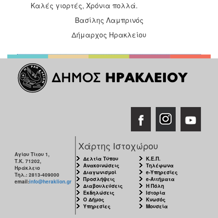
Καλές γιορτές, Χρόνια πολλά.
Βασίλης Λαμπρινός
Δήμαρχος Ηρακλείου
Χάρτης Ιστοχώρου
Αγίου Τίτου 1,
Δελτία Τύπου
Κ.Ε.Π.
Τ.Κ. 71202,
Ανακοινώσεις
Τηλέφωνα
Ηράκλειο
Διαγωνισμοί
e-Υπηρεσίες
Τηλ.: 2813-409000
Προσλήψεις
e-Αιτήματα
email:
info@heraklion.gr
Διαβουλεύσεις
Η Πόλη
Εκδηλώσεις
Ιστορία
Ο Δήμος
Κνωσός
Υπηρεσίες
Μουσεία