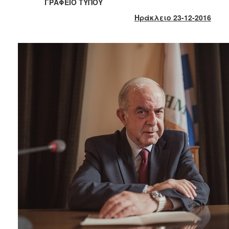
ΓΡΑΦΕΙΟ ΤΥΠΟΥ
2017
Ηράκλειο 23-12-2016
2016
2015
2013
2012
2011
2010
2006
ΔΗΜΟΤΗΣ
ΕΠΙΣΚΕΠΤΗΣ
ΗΡΑΚΛΕΙΟ
ΓΙΑ...