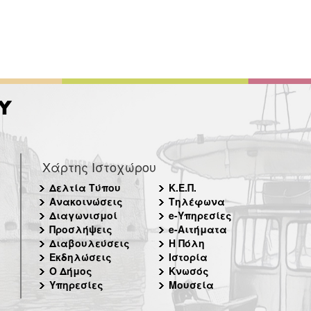
Χάρτης Ιστοχώρου
Δελτία Τύπου
Κ.Ε.Π.
Ανακοινώσεις
Τηλέφωνα
Διαγωνισμοί
e-Υπηρεσίες
Προσλήψεις
e-Αιτήματα
Διαβουλεύσεις
Η Πόλη
Εκδηλώσεις
Ιστορία
Ο Δήμος
Κνωσός
Υπηρεσίες
Μουσεία