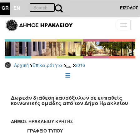
GR
EN
ΕΙΣΟΔΟΣ
ΕΠΙΚΑΙΡΟΤΗΤΑ
Toggle
navigati
Δελτία
Τύπου
Αρχείο
2026
...
Αρχική
Επικαιρότητα
2016
2025
2024
2023
2022
Δωρεάν διάθεση καυσόξυλων σε ευπαθείς
κοινωνικές ομάδες από τον Δήμο Ηρακλείου
2021
2020
ΔΗΜΟΣ ΗΡΑΚΛΕΙΟΥ ΚΡΗΤΗΣ
2019
ΓΡΑΦΕΙΟ ΤΥΠΟΥ
2018