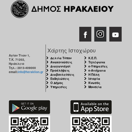
Χάρτης Ιστοχώρου
Αγίου Τίτου 1,
Δελτία Τύπου
Κ.Ε.Π.
Τ.Κ. 71202,
Ανακοινώσεις
Τηλέφωνα
Ηράκλειο
Διαγωνισμοί
e-Υπηρεσίες
Τηλ.: 2813-409000
Προσλήψεις
e-Αιτήματα
email:
info@heraklion.gr
Διαβουλεύσεις
Η Πόλη
Εκδηλώσεις
Ιστορία
Ο Δήμος
Κνωσός
Υπηρεσίες
Μουσεία