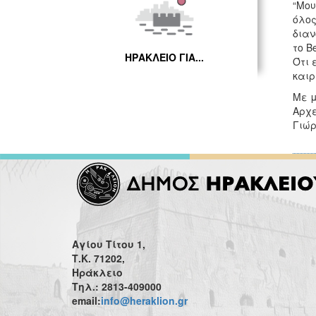
“Μου
όλος
διαν
το B
ΗΡΑΚΛΕΙΟ ΓΙΑ...
Ότι 
καιρ
Με μ
Αρχε
Γιώρ
Αγίου Τίτου 1,
Τ.Κ. 71202,
Ηράκλειο
Τηλ.: 2813-409000
email:
info@heraklion.gr