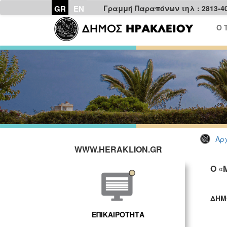
GR
EN
Γραμμή Παραπόνων τηλ : 2813-4
Ο 
Αρχ
WWW.HERAKLION.GR
Ο «
ΔΗΜ
ΓΡ
ΕΠΙΚΑΙΡΟΤΗΤΑ