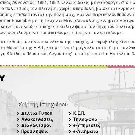
σικός Αύγουστος” 1981, 1982. Ο Χατζιδάκις μεγαλουργεί στο Ηρ
 ο πολιτισμός του πλανήτη, χωρίς υπερβολή, βρίσκεται κυριολ
όησης επισκέπτονται την πόλη μας, για να παρακολουθήσουν τα
erliner Ensemble με τη Γκίζελα Μάυ, συναυλίες, κινηματογράφ
εκείνες οι ένδοξες εποχές έβαλαν ψηλά τον πήχη του πολιτισμ
ών, οφείλουμε να προσπαθούμε, έστω, να τον φτάσουμε.
ια έκθεση του έντυπου υλικού της εποχής, με προβολές βιντε
ίο-Μουσείο της Ε.Ρ.Τ, και με ένα στρογγυλό τραπέζι με τον Σπ
γη Κλάδο, ο “Μουσικός Αύγουστος” επιστρέφει στο Ηράκλειο 3
Χάρτης Ιστοχώρου
Δελτία Τύπου
Κ.Ε.Π.
Ανακοινώσεις
Τηλέφωνα
Διαγωνισμοί
e-Υπηρεσίες
Προσλήψεις
e-Αιτήματα