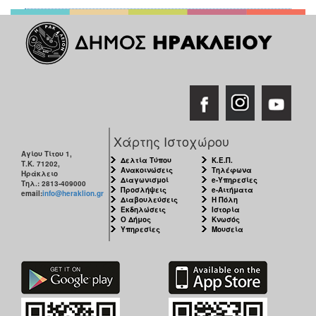
Χάρτης Ιστοχώρου
Αγίου Τίτου 1,
Δελτία Τύπου
Κ.Ε.Π.
Τ.Κ. 71202,
Ανακοινώσεις
Τηλέφωνα
Ηράκλειο
Διαγωνισμοί
e-Υπηρεσίες
Τηλ.: 2813-409000
Προσλήψεις
e-Αιτήματα
email:
info@heraklion.gr
Διαβουλεύσεις
Η Πόλη
Εκδηλώσεις
Ιστορία
Ο Δήμος
Κνωσός
Υπηρεσίες
Μουσεία