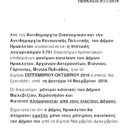
2017
2016
2015
2013
Από την
Αντιδημαρχία Οικονομικών και την
2012
Αντιδημαρχία Κοινωνικής Πολιτικής του Δήμου
Ηρακλείου
ανακοινώνεται
η πίστωση
2011
λογαριασμών
3.731
δικαιούχων προνοιακών
2010
επιδομάτων
μονίμων κατοίκων των Δήμων
Ηρακλείου, Αρχανών-Αστερουσίων, Βιάννου,
2006
Γόρτυνας, Μινώα Πεδιάδος
, για το
δίμηνο
ΣΕΠΤΕΜΒΡΙΟΥ-ΟΚΤΩΒΡΙΟΥ 2016
η οποία θα
ξεκινήσει
από
τη Δευτέρα 14 Νοεμβρίου 2016
.
Οι δικαιούχοι
μόνιμοι κάτοικοι των Δήμων
ΔΗΜΟΤΗΣ
Μαλεβιζίου, Χερσονήσου και
Φαιστού
πληρώνονται
από τους οικείους Δήμους
.
ΕΠΙΣΚΕΠΤΗΣ
Σημειώνεται ότι
ο Δήμος Ηρακλείου θα
πληρώνει
εφεξής
μόνο τους μόνιμους κατοίκους
ΗΡΑΚΛΕΙΟ
του Δήμου του
από το δίμηνο Νοεμβρίου-Δεκεμβρίου.
ΓΙΑ...