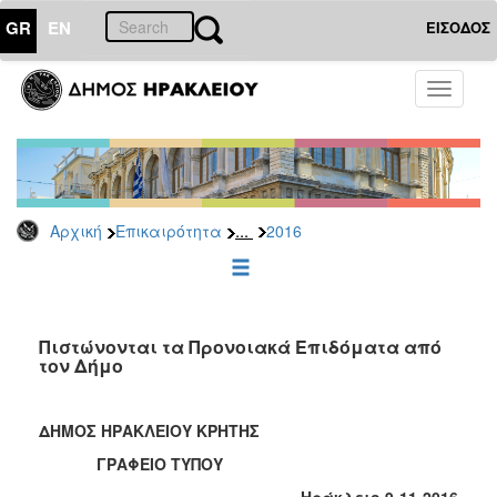
GR
EN
ΕΙΣΟΔΟΣ
ΕΠΙΚΑΙΡΟΤΗΤΑ
Toggle
navigati
Δελτία
Τύπου
Αρχείο
2026
...
Αρχική
Επικαιρότητα
2016
2025
2024
2023
2022
Πιστώνονται τα Προνοιακά Επιδόματα από
τον Δήμο
2021
2020
ΔΗΜΟΣ ΗΡΑΚΛΕΙΟΥ ΚΡΗΤΗΣ
2019
ΓΡΑΦΕΙΟ ΤΥΠΟΥ
2018
Ηράκλειο 9-11-2016